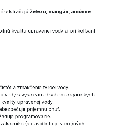
ní odstraňujú
železo, mangán, amónne
lnú kvalitu upravenej vody aj pri kolísaní
stôt a zmäkčenie tvrdej vody.
vu vody s vysokým obsahom organických
vality upravenej vody.
zabezpečuje príjemnú chuť.
yžaduje programovanie.
zákazníka (spravidla to je v nočných