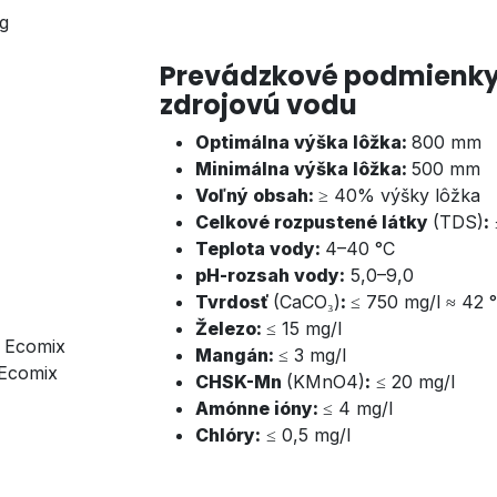
kg
Prevádzkové podmienky
zdrojovú vodu
Optimálna výška lôžka:
800 mm
Minimálna výška lôžka:
5
00 mm
Voľný obsah:
≥ 40% výšky lôžka
Celkové rozpustené látky
(TDS)
:
Teplota vody:
4–40 °C
pH-rozsah vody:
5,0–9,0
Tvrdosť
(
CaCO₃
)
:
≤
750 mg/l
≈ 42 
Železo:
≤
15 mg/l
l Ecomix
Mangán:
≤ 3 mg/l
 Ecomix
CHSK-Mn
(KMnO4)
:
≤ 20 mg/l
Amónne ióny:
≤ 4 mg/l
Chlóry:
≤ 0,5 mg/l