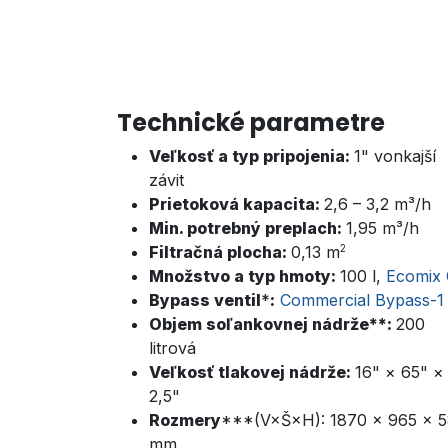
Technické parametre
Veľkosť a typ pripojenia:
1" vonkajší
závit
Prietoková kapacita:
2,6 – 3,2 m³/h
Min. potrebný preplach:
1,9
5 m³/h
Filtračná plocha:
0,13 m
2
Množstvo a typ hmoty:
100 l,
Ecomix
Bypass ventil
*
:
Commercial Bypass-
Objem soľankovnej nádrže**:
200
litrová
Veľkosť tlakovej nádrže:
16" × 65" ×
2,5"
Rozmery
***(V×Š×H):
1870 × 965 × 
mm