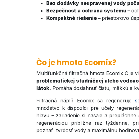
Bez dodávky neupravenej vody poča
Bezpečnosť a ochrana systému –
och
Kompaktné riešenie –
priestorovo ús
Čo je hmota​​ Ecomix?
Multifunkčná filtračná hmota Ecomix C je vi
problematickej studničnej alebo vodo
látok.
Pomáha dosiahnuť čistú, mäkkú a kv
Filtračná náplň Ecomix sa regeneruje
s
množstvo k dispozícii pre účely regenerá
hlavu – zariadenie si nasaje a prepláchne
regeneráciou približne raz týždenne, pri
poznať tvrdosť vody a maximálnu hodinov