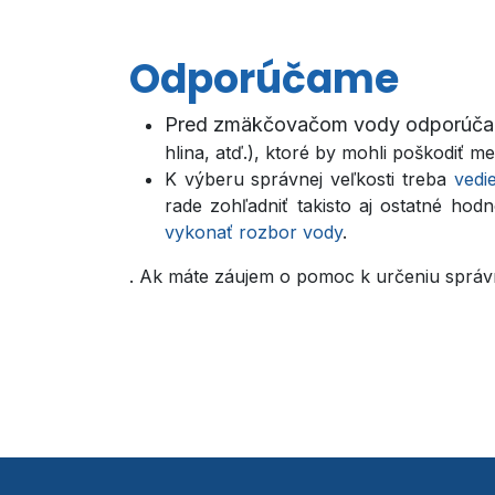
Odporúčame
Pred zmäkčovačom vody odporúč
hlina, atď.), ktoré by mohli poškodiť 
K výberu správnej veľkosti treba
vedi
rade zohľadniť takisto aj ostatné ho
vykonať rozbor vody
.
. Ak máte záujem o pomoc k určeniu správn