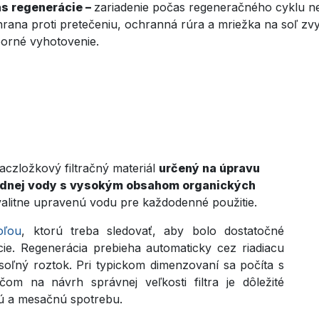
s regenerácie –
zariadenie počas regeneračného cyklu n
rana proti pretečeniu, ochranná rúra a mriežka na soľ zvy
porné vyhotovenie.
aczložkový filtračný materiál
určený na úpravu
vodnej vody s vysokým obsahom organických
alitne upravenú vodu pre každodenné použitie.
oľou
, ktorú treba sledovať, aby bolo dostatočné
cie. Regenerácia prebieha automaticky cez riadiacu
 soľný roztok. Pri typickom dimenzovaní sa počíta s
čom na návrh správnej veľkosti filtra je dôležité
ú a mesačnú spotrebu.