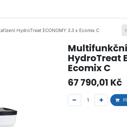
í zařízení HydroTreat ECONOMY 3.3 s Ecomix C
Multifunkční 
HydroTreat 
Ecomix C
67 790,01
Kč
Př