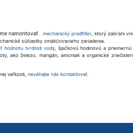
ame namontovať
mechanický predfilter
, ktorý zabráni vn
mechanické súčiastky zmäkčovacieho zariadenia.
eť hodnotu tvrdosti vody
, špičkovú hodinovú a priemern
dnoty, ako železo, mangán, amoniak a organické znečiste
ej veľkosti,
neváhajte nás kontaktovať
.