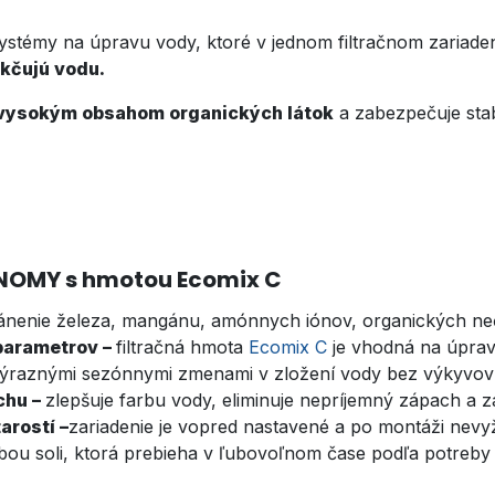
systémy na úpravu vody, ktoré v jednom filtračnom zariade
äkčujú vodu.
 vysokým obsahom organických látok
a zabezpečuje stabi
ONOMY s hmotou Ecomix C
ánenie železa, mangánu, amónnych iónov, organických neči
 parametrov –
filtračná hmota
Ecomix C
je vhodná na úpra
výraznými sezónnymi zmenami v zložení vody bez výkyvov k
chu –
zlepšuje farbu vody, eliminuje nepríjemný zápach a 
arostí –
zariadenie je vopred nastavené a po montáži nev
bou soli, ktorá prebieha v ľubovoľnom čase podľa potreby 