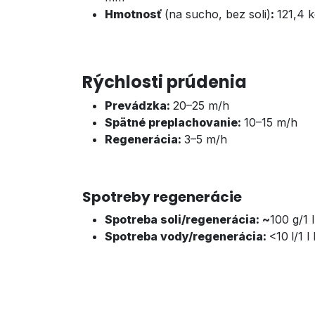
Hmotnosť
(na sucho, bez soli)
:
121,4 
Rýchlosti prúdenia
Prevádzka:
20–25 m/h
Spätné preplachovanie:
10–15 m/h
Regenerácia:
3–5 m/h
Spotreby regenerácie
Spotreba soli/regenerácia: ~
100 g/1 
Spotreba vody/regenerácia:
<10
l/
1 l