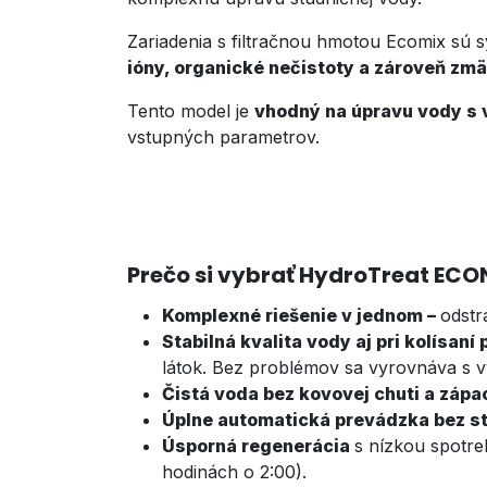
Zariadenia s filtračnou hmotou Ecomix sú 
ióny, organické nečistoty a zároveň zm
Tento model je
vhodný na úpravu vody s
vstupných parametrov.
Prečo si vybrať HydroTreat EC
Komplexné riešenie v jednom –
odstr
Stabilná kvalita vody aj pri kolísaní
látok. Bez problémov sa vyrovnáva s 
Čistá voda bez kovovej chuti a zápa
Úplne automatická prevádzka bez st
Úsporná regenerácia
s nízkou spotre
hodinách o 2:00).