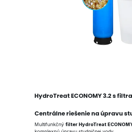
HydroTreat ECONOMY 3.2 s filtr
Centrálne riešenie na úpravu s
Multifunkčný
filter HydroTreat ECONOMY 
komplexnú úpravu studničnej vody.