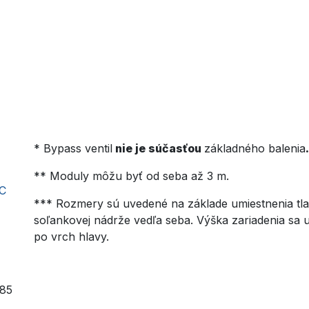
* Bypass ventil
nie je súčasťou
základného balenia
.
** Moduly môžu byť od seba až 3 m.
 C
*** Rozmery sú uvedené na základe umiestnenia tla
1
soľankovej nádrže vedľa seba. Výška zariadenia sa
po vrch hlavy.
585