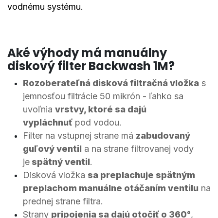
vodnému systému.
Aké výhody má manuálny
diskový filter Backwash 1M?
Rozoberateľná d
isková filtračná vložka
s
jemnosťou filtrácie 50 mikrón - ľahko sa
uvoľnia
vrstvy, ktoré sa dajú
vypláchnuť
pod vodou.
Filter na vstupnej strane má
zabudovaný
guľový ventil
a na strane filtrovanej vody
je
spätný ventil
.
Disková vložka
sa preplachuje spätným
preplachom manuálne otáčaním ventilu
na
prednej strane filtra.
Strany
pripojenia sa dajú otočiť o 360°
,