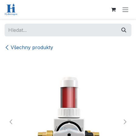
Přejít na obsah
Všechny produkty