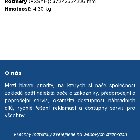
Rozmery
(V
×Š
×H
): 372
×255
×226 mm
Hmotnosť:
4,30 kg
O nás
Mezi hlavní priority, na kterých si naše společnost
zakládá patří náležitá péče o zákazníky, předprodejní a
poprodejní servis, okamžitá dostupnost náhradních
dílů, rychlé řešení reklamací a dostupný servis pro
všechny.
Všechny materiály zveřejněné na webových stránkách