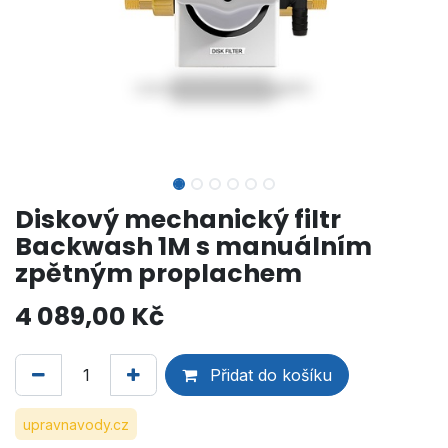
Diskový mechanický filtr
Backwash 1M s manuálním
zpětným proplachem
4 089,00
Kč
Přidat do košíku
upravnavody.cz