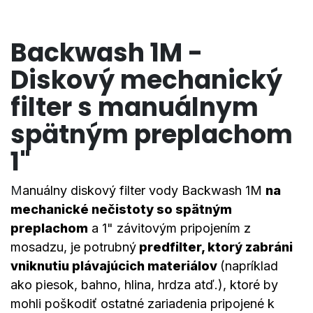
​Backwash 1M -
D
iskový mechanický
filter s manuálnym
spätným preplachom
1"
M
anuálny diskový filter vody Backwash 1M
na
mechanické nečistoty so
spätným
preplachom
a 1" závitovým pripojením z
mosadzu,
je potrubný
predfilter, ktorý zabráni
vniknutiu plávajúcich materiálov
(napríklad
ako piesok, bahno, hlina, hrdza atď.), ktoré by
mohli poškodiť ostatné zariadenia pripojené k