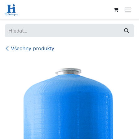
Přejít na obsah
Všechny produkty