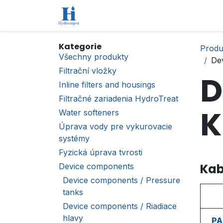
Přejít na obsah
Úvod
Obchod
Kontaktujte nás
Kategorie
Produ
Všechny produkty
De
Filtrační vložky
D
Inline filters and housings
Filtračné zariadenia HydroTreat
K
Water softeners
Úprava vody pre vykurovacie
systémy
Fyzická úprava tvrosti
Kab
Device components
Device components / Pressure
tanks
Device components / Riadiace
hlavy
PA