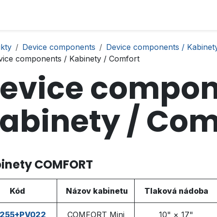
kty
Device components
Device components / Kabinet
vice components / Kabinety / Comfort
evice compon
abinety / Com
inety COMFORT
K​
ód
Názov kabinetu
Tlaková nádoba
255+PV022
COMFORT Mini
10" × 17"