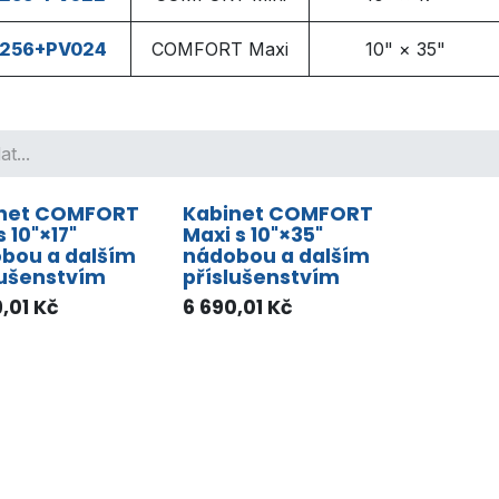
256+PV024
COMFORT Maxi
10" × 35"
net COMFORT
Kabinet COMFORT
s 10"×17"
Maxi s 10"×35"
bou a dalším
nádobou a dalším
lušenstvím
příslušenstvím
,01
Kč
6 690,01
Kč