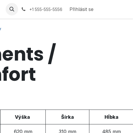
Přihlásit se
+1 555-555-5556
y
ents /
fort
Výška
Šírka
H
ĺ
bka
620 mm
310 mm
485 mm