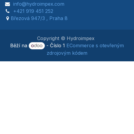
info@hydroimpex.com
+421 919 451 252
Březová 947/3 , Praha 8
Copyright © Hydroimpex
Běží na
- Číslo 1
ECommerce s otevřeným
zdrojovým kódem