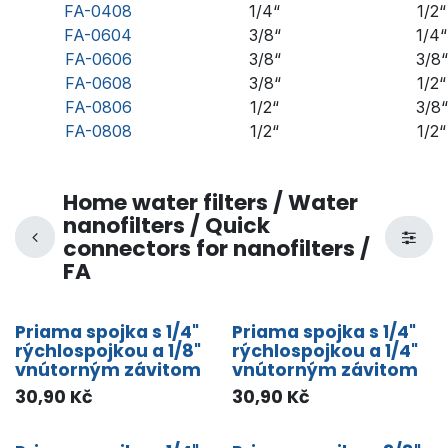
FA-0408
1/4“
1/2“
FA-0604
3/8“
1/4“
FA-0606
3/8“
3/8“
FA-0608
3/8“
1/2“
FA-0806
1/2“
3/8“
FA-0808
1/2“
1/2“
Home water filters / Water
nanofilters / Quick
connectors for nanofilters /
FA
Priama spojka s 1/4"
Priama spojka s 1/4"
rýchlospojkou a 1/8"
rýchlospojkou a 1/4"
vnútorným závitom
vnútorným závitom
30,90
Kč
30,90
Kč