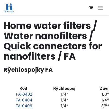
Přejít na obsah
Home water filters /
Water nanofilters /
Quick connectors for
nanofilters / FA
Rýchlospojky FA
Kód
Rýchlospoj
Závi
FA-0402
1/4“
1/8“
FA-0404
1/4“
1/4“
FA-0406
1/4“
3/8“