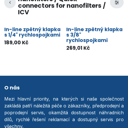
connectors for nanofilters /
ICV
In-line zpětný klapka
In-line zpětný klapka
s 1/4" rychlospojkami
s 3/8"
rychlospojkami
189,00
Kč
269,01
Kč
O nás
Mezi hlavní priority, na kterých si naše společnost
zakládá patří náležitá péče o zákazníky, předprodejní a
poprodejní servis, okamžitá dostupnost náhradních
dílů, rychlé řešení reklamací a dostupný servis pro
všechny.