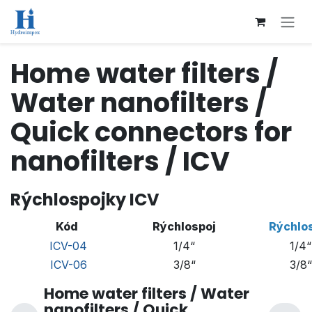
Přejít na obsah
Home water filters /
Water nanofilters /
Quick connectors for
nanofilters / ICV
Rýchlospojky ICV
Kód
Rýchlospoj
Rýchlo
ICV-04
1/4“
1/4“
ICV-06
3/8“
3/8“
Home water filters / Water
nanofilters / Quick