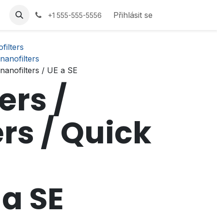
Přihlásit se
+1 555-555-5556
filters
nanofilters
 nanofilters / UE a SE
ers /
rs / Quick
 a SE