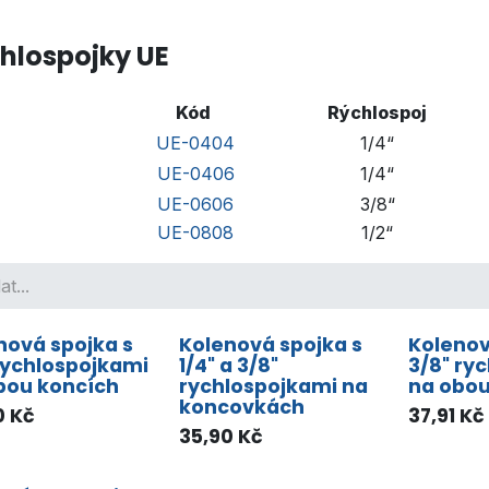
hlospojky UE
Kód
Rýchlospoj
UE-0404
1/4“
UE-0406
1/4“
UE-0606
3/8“
UE-0808
1/2“
nová spojka s
Kolenová spojka s
Kolenov
 rychlospojkami
1/4" a 3/8"
3/8" ry
bou koncích
rychlospojkami na
na obou
koncovkách
0
Kč
37,91
Kč
35,90
Kč