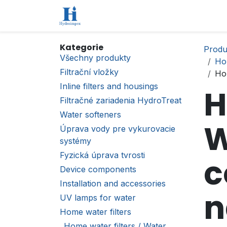
Přejít na obsah
Úvod
Obchod
Kontaktujte nás
Kategorie
Produ
Všechny produkty
Hom
Filtrační vložky
Hom
Inline filters and housings
H
Filtračné zariadenia HydroTreat
Water softeners
W
Úprava vody pre vykurovacie
systémy
Fyzická úprava tvrosti
c
Device components
Installation and accessories
n
UV lamps for water
Home water filters
Home water filters / Water