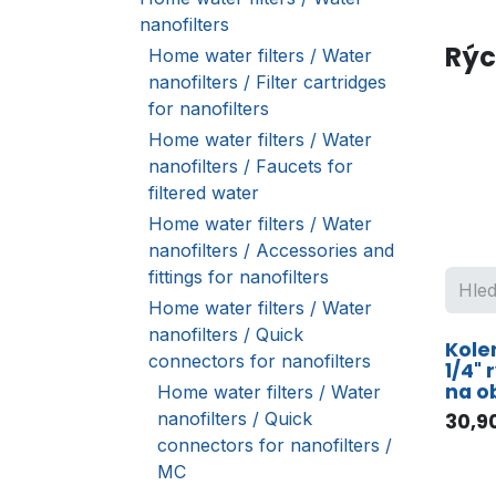
nanofilters
Rýc
Home water filters / Water
nanofilters / Filter cartridges
for nanofilters
Home water filters / Water
nanofilters / Faucets for
filtered water
Home water filters / Water
nanofilters / Accessories and
fittings for nanofilters
Home water filters / Water
nanofilters / Quick
Kole
connectors for nanofilters
1/4"
na o
Home water filters / Water
nanofilters / Quick
30,9
connectors for nanofilters /
MC