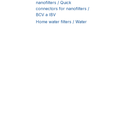
nanofilters / Quick
connectors for nanofilters /
BCV a IBV
Home water filters / Water
nanofilters / Quick
connectors for nanofilters /
SOV
Home water filters / Water
nanofilters / Quick
connectors for nanofilters /
O nás
BNV
Mezi hlavní priority, na k
Home water filters / Water
zakládá patří náležitá péče 
nanofilters / Quick
poprodejní servis, okamžitá 
connectors for nanofilters /
rychlé řešení reklamací a do
FA
Home water filters / Water
nanofilters / Quick
Všechny materiály zveřejněné na webových s
connectors for nanofilters /