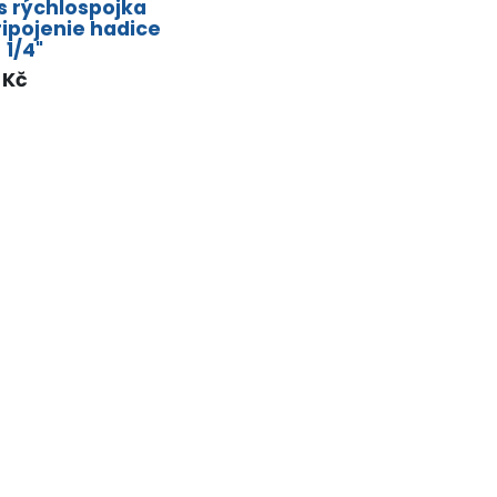
s rýchlospojka
ripojenie hadice
- 1/4"
Kč