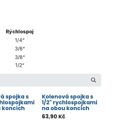
Rýchlospoj
1/4“
3/8“
3/8“
1/2“
á spojka s
Kolenová spojka s
chlospojkami
1/2" rychlospojkami
 koncích
na obou koncích
63,90
Kč