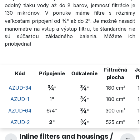
odolný tlaku vody až do 8 barov, jemnosť filtrácie je
130 mikrónov. V ponuke máme filtre s rôznimy
¾
veľkosťami pripojení od
" až do 2". Je možné nasadiť
manometre na vstup a výstup filtru, tie štandardne nie
sú súčasťou základného balenia. Môžete ich
priobjednať
Filtračná
J
Kód
Pripojenie
Odkalenie
plocha
f
¾
¾
AZUD-34
180 cm²
"
"
¾
AZUD-1
1"
180 cm²
"
¾
AZUD-64
6/4"
300 cm²
"
¾
AZUD-2
2
"
525 cm²
"
Inline filters and housings /