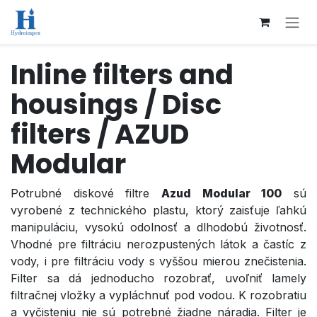
Přejít na obsah
Inline filters and
housings / Disc
filters / AZUD
Modular
Potrubné diskové filtre
Azud Modular 100
sú
vyrobené z technického plastu, ktorý zaisťuje ľahkú
manipuláciu, vysokú odolnosť a dlhodobú životnosť.
Vhodné pre filtráciu nerozpustených látok a častíc z
vody, i pre filtráciu vody s vyššou mierou znečistenia.
Filter sa dá jednoducho rozobrať, uvoľniť lamely
filtračnej vložky a vypláchnuť pod vodou. K rozobratiu
a vyčisteniu nie sú potrebné žiadne náradia. Filter je