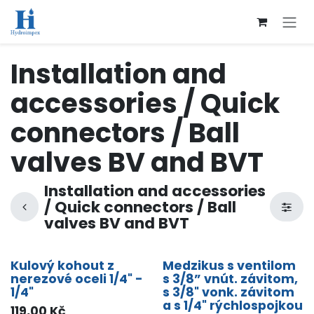
Přejít na obsah
Installation and
accessories / Quick
connectors / Ball
valves BV and BVT
Installation and accessories
/ Quick connectors / Ball
valves BV and BVT
Kulový kohout z
Medzikus s ventilom
nerezové oceli 1/4" -
s 3/8” vnút. závitom,
1/4"
s 3/8" vonk. závitom
a s 1/4" rýchlospojkou
119,00
Kč