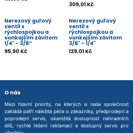
309,01
Kč
Nerezový guľový
Nerezový guľový
ventil s
ventil s
rýchlospojkou a
rýchlospojkou a
vonkajším závitom
vonkajším závitom
1/4" - 3/8”
3/8" - 1/4"
95,90
Kč
129,01
Kč
O nás
Mezi hlavní priority, na kterých si naše společnost
zakládá patří náležitá péče o zákazníky, předprodejní a
poprodejní servis, okamžitá dostupnost náhradních
dílů, rychlé řešení reklamací a dostupný servis pro
všechny.