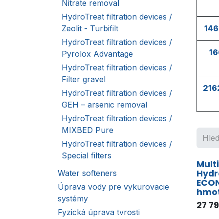
Nitrate removal
HydroTreat filtration devices /
Zeolit - Turbifilt
146
HydroTreat filtration devices /
16
Pyrolox Advantage
HydroTreat filtration devices /
Filter gravel
216
HydroTreat filtration devices /
GEH – arsenic removal
HydroTreat filtration devices /
MIXBED Pure
HydroTreat filtration devices /
Special filters
Multi
Hydr
Water softeners
ECON
Úprava vody pre vykurovacie
hmot
systémy
27 79
Fyzická úprava tvrosti