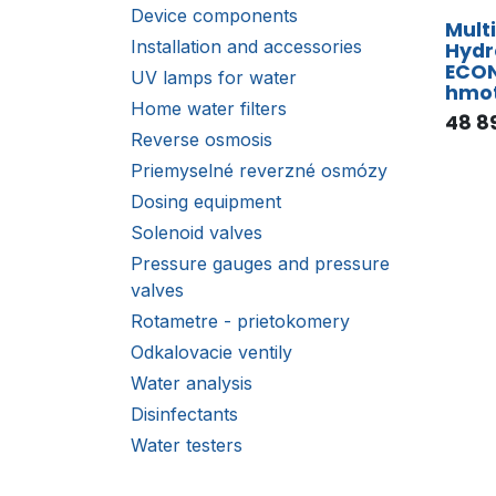
Device components
Multi
Installation and accessories
Hydr
ECON
UV lamps for water
hmot
Home water filters
48 8
Reverse osmosis
Priemyselné reverzné osmózy
Dosing equipment
Solenoid valves
Pressure gauges and pressure
valves
Rotametre - prietokomery
Odkalovacie ventily
Water analysis
Disinfectants
Water testers