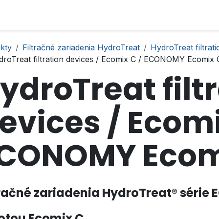
kty
Filtračné zariadenia HydroTreat
HydroTreat filtrat
droTreat filtration devices / Ecomix C / ECONOMY Ecomix 
ydroTreat filt
evices / Ecomi
CONOMY Ecom
tračné zariadenia HydroTreat® série
tou Ecomix C