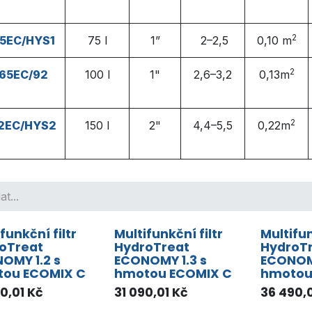
2
5EC/HYS1
75 l
1”
2–2,5
0,10
m
2
65EC/92
100 l
1"
2,6–3,2
0,13
m
2
2EC/HYS2
150 l
2"
4,4–5,5
0,22
m
funkční filtr
Multifunkční filtr
Multifun
oTreat
HydroTreat
HydroT
OMY 1.2 s
ECONOMY 1.3 s
ECONOMY
ou ECOMIX C
hmotou ECOMIX C
hmotou
0,01
Kč
31 090,01
Kč
36 490,