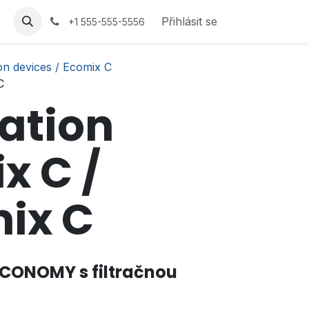
Přihlásit se
+1 555-555-5556
ion devices / Ecomix C
C
ration
x C /
ix C
 ECONOMY s filtračnou