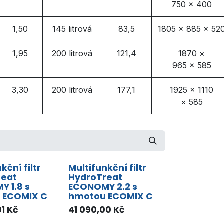
750 × 400
1,50
145 litrová
83,5
1805 × 885 × 52
1,95
200 litrová
121,4
1870 ×
965 × 585
3,30
200 litrová
177,1
1925 × 1110
× 585
kční filtr
Multifunkční filtr
reat
HydroTreat
 1.8 s
ECONOMY 2.2 s
 ECOMIX C
hmotou ECOMIX C
01
Kč
41 090,00
Kč