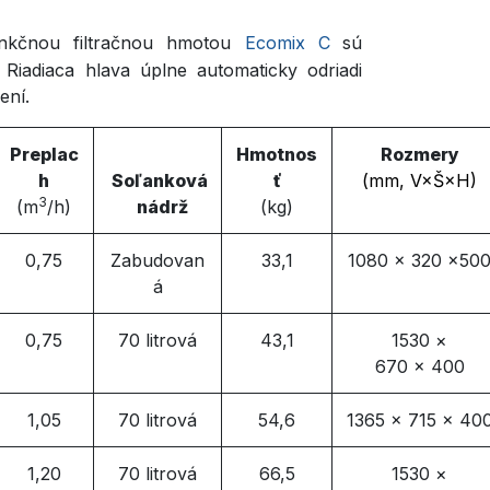
nkčnou filtračnou hmotou
Ecomix C
sú
iadiaca hlava úplne automaticky odriadi
ení.
Preplac
Hmotnos
Rozmery
h
Soľanková
ť
(mm, V×Š×H)
3
(
m
/h
)
nádrž
(kg)
0,75
Zabudovan
33,1
1080 × 320 ×50
á
0,75
70 litrová
43,1
1530 ×
670 × 400
1,05
70 litrová
54,6
1365 × 715 × 40
1,20
70 litrová
66,5
1530 ×