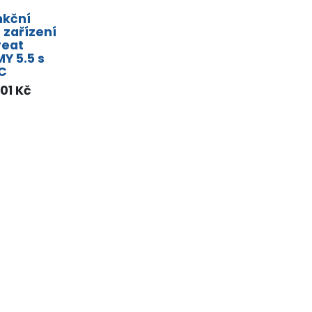
nkční
í zařízení
reat
Y 5.5 s
C
,01
Kč