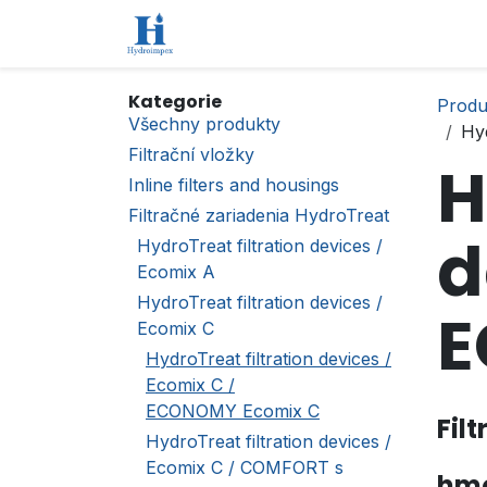
Přejít na obsah
Úvod
Obchod
Kontaktujte nás
Kategorie
Produ
Všechny produkty
Hy
Filtrační vložky
H
Inline filters and housings
Filtračné zariadenia HydroTreat
d
HydroTreat filtration devices /
Ecomix A
HydroTreat filtration devices /
E
Ecomix C
HydroTreat filtration devices /
Ecomix C /
ECONOMY Ecomix C
Fil
HydroTreat filtration devices /
Ecomix C / COMFORT s
hmo