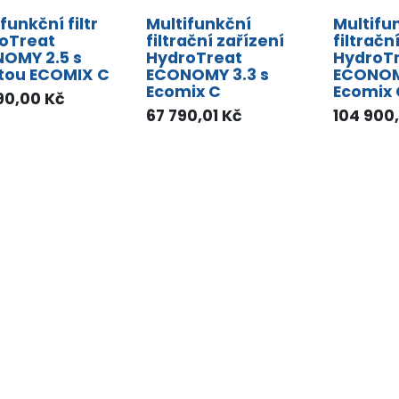
funkční filtr
Multifunkční
Multifu
oTreat
filtrační zařízení
filtračn
OMY 2.5 s
HydroTreat
HydroT
ou ECOMIX C
ECONOMY 3.3 s
ECONOM
Ecomix C
Ecomix 
90,00
Kč
67 790,01
Kč
104 900