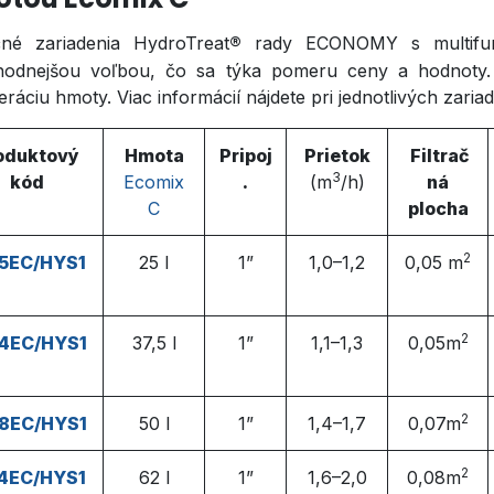
ačné zariadenia HydroTreat
®
rady ECONOMY s multifu
hodnejšou voľbou, čo sa týka pomeru ceny a hodnoty. R
ráciu hmoty. Viac informácií nájdete pri jednotlivých zariad
oduktový
Hmota
Pripoj
Prietok
Filtrač
3
kód
Ecomix
.
(
m
/h
)
ná
C
plocha
2
5EC/HYS1
25 l
1”
1,0–1,2
0,05
m
2
4EC/HYS1
37,5 l
1”
1,1–1,3
0,05
m
2
8EC/HYS1
50 l
1”
1,4–1,7
0,07
m
2
4EC/HYS1
62 l
1”
1,6–2,0
0,08
m