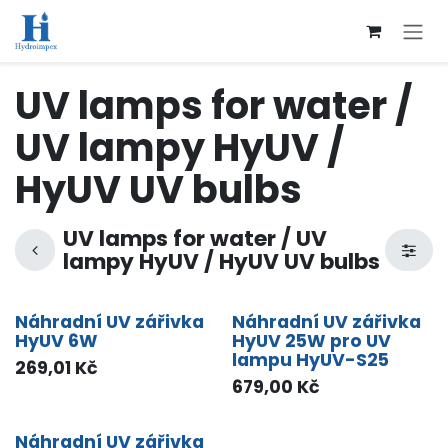
Přejít na obsah
UV lamps for water /
UV lampy HyUV /
HyUV UV bulbs
UV lamps for water / UV
lampy HyUV / HyUV UV bulbs
Náhradní UV zářivka
Náhradní UV zářivka
HyUV 6W
HyUV 25W pro UV
lampu HyUV-S25
269,01
Kč
679,00
Kč
Náhradní UV zářivka