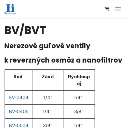
Přejít na obsah
BV/BVT
Nerezové guľové ventily
k reverzných osmôz a nanofiltrov
Kód
Závit
Rýchlosp
oj
BV-0404
1/4"
1/4"
BV-0406
1/4"
3/8"
BV-0604
3/8"
1/4"