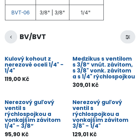
BVT-06
3/8" | 3/8"
1/4"
BV/BVT
Kulový kohout z
Medzikus s ventilom
nerezové oceli 1/4" -
s 3/8” vnút. závitom,
1/4"
s 3/8" vonk. závitom
a s 1/4" rýchlospojkou
119,00
Kč
309,01
Kč
Nerezový guľový
Nerezový guľový
ventil s
ventil s
rýchlospojkou a
rýchlospojkou a
vonkajším závitom
vonkajším závitom
1/4" - 3/8”
3/8" - 1/4"
95,90
Kč
129,01
Kč