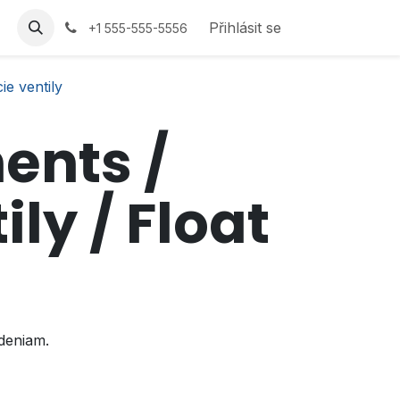
Přihlásit se
+1 555-555-5556
e ventily
ents /
ly / Float
deniam.