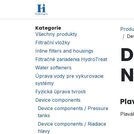
Přejít na obsah
Úvod
Obchod
Kontaktujte nás
Kategorie
Produ
Všechny produkty
Dev
Filtrační vložky
D
Inline filters and housings
Filtračné zariadenia HydroTreat
N
Water softeners
Úprava vody pre vykurovacie
systémy
Fyzická úprava tvrosti
Pla
Device components
Device components / Pressure
Plavá
tanks
Device components / Riadiace
hlavy