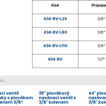
Kód
Pripoje
434-BV-L25
3/8"
434-BV-L80
3/8"
434-BV-L110
3/8"
454-BV
1/2"
ací ventil
35" plovákový
44" plo
nky s plovákem
nasávací ventil s
nasávac
lenem 3/8“
3/8" kolenem
3/8" ko