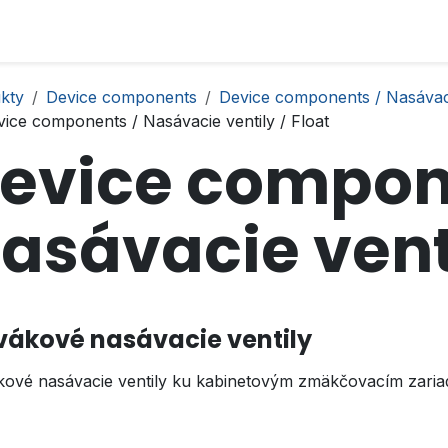
kty
Device components
Device components / Nasávaci
ice components / Nasávacie ventily / Float
evice compon
asávacie venti
vákové nasávacie ventily
kové nasávacie ventily ku kabinetovým zmäkčovacím zaria