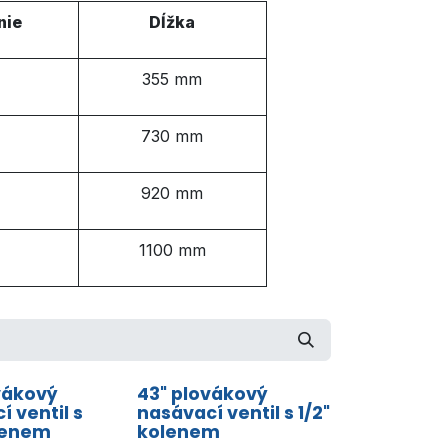
nie
Dĺžka
355 mm
730 mm
920 mm
1100 mm
vákový
43" plovákový
í ventil s
nasávací ventil s 1/2"
lenem
kolenem