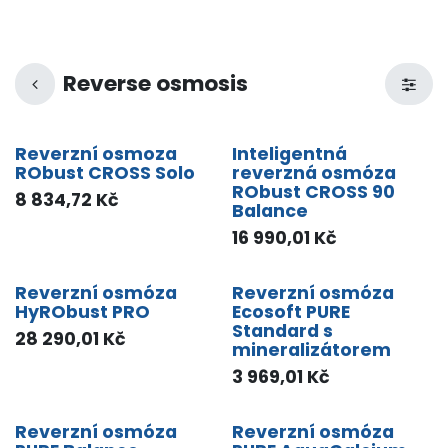
Reverse osmosis
Reverzní osmoza
Inteligentná
RObust CROSS Solo
reverzná osmóza
RObust CROSS 90
8 834,72
Kč
Balance
16 990,01
Kč
Reverzní osmóza
Reverzní osmóza
HyRObust PRO
Ecosoft PURE
Standard s
28 290,01
Kč
mineralizátorem
3 969,01
Kč
Reverzní osmóza
Reverzní osmóza