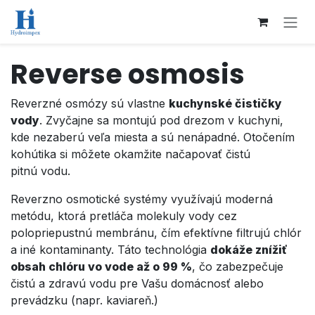
Přejít na obsah
Reverse osmosis
Reverzné osmózy sú vlastne
kuchynské čističky
vody
. Zvyčajne sa montujú pod drezom v kuchyni,
kde nezaberú veľa miesta a sú nenápadné. Otočením
kohútika si môžete okamžite načapovať čistú
pitnú vodu.
Reverzno osmotické systémy využívajú moderná
metódu, ktorá pretláča molekuly vody cez
polopriepustnú membránu, čím efektívne filtrujú chlór
a iné kontaminanty. Táto technológia
dokáže znížiť
obsah chlóru vo vode až o 99 %
, čo zabezpečuje
čistú a zdravú vodu pre Vašu domácnosť alebo
prevádzku (napr. kaviareň.)