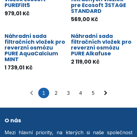
PUREFilt5
pre Ecosoft 3STAGE
STANDARD
979,01
Kč
569,00
Kč
Náhradní sada
Náhradní sada
filtračních vložek pro
filtračních vložek pro
reverzní osmózu
reverzní osmózu
PURE AquaCalcium
PURE Alkafuse
MINT
2 119,00
Kč
1 739,01
Kč
1
2
3
4
5
O nás
Mezi hlavní priority, na kterých si naše společnost