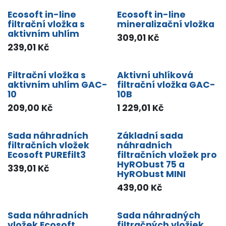
Ecosoft in-line
Ecosoft in-line
filtrační vložka s
mineralizační vložka
aktivním uhlím
309,01
Kč
239,01
Kč
Filtrační vložka s
Aktivní uhlíková
aktivním uhlím GAC-
filtrační vložka GAC-
10
10B
209,00
Kč
1 229,01
Kč
Sada náhradních
Základní sada
filtračních vložek
náhradních
Ecosoft PUREfilt3
filtračních vložek pro
HyRObust 75 a
339,01
Kč
HyRObust MINI
439,00
Kč
Sada náhradních
Sada náhradných
vložek Ecosoft
filtračných vložiek