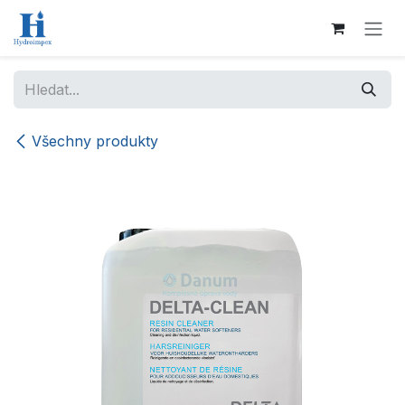
Přejít na obsah
Všechny produkty