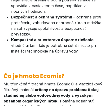
regenerácia prebieha podľa potreby zariadenia,
spravidla v nastavenom čase, napríklad v
nočných hodinách.
Bezpečnosť a ochrana systému
– ochrana proti
pretečeniu, zabudovaná ochranná rúra a mriežka
na soľ zvyšujú spoľahlivosť a bezpečnosť
prevádzky.
Kompaktné a priestorovo úsporné riešenie
–
vhodné aj tam, kde je potrebné šetriť miesto pri
inštalácii technológie na úpravu vody.
Čo je hmota​​ Ecomix?
Multifunkčná filtračná hmota Ecomix C je viaczložkový
filtračný materiál
určený na úpravu problematickej
studničnej alebo vodovodnej vody s vysokým
obsahom organických látok.
Pomáha dosiahnuť