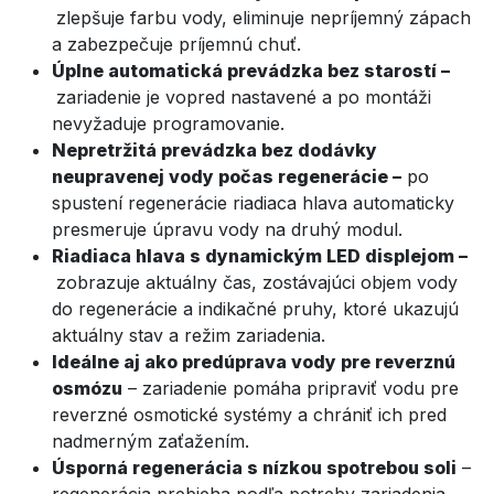
zlepšuje farbu vody, eliminuje nepríjemný zápach
a zabezpečuje príjemnú chuť.
Úplne automatická prevádzka bez starostí –
zariadenie je vopred nastavené a po montáži
nevyžaduje programovanie.
Nepretržitá prevádzka bez dodávky
neupravenej vody počas regenerácie –
po
spustení regenerácie riadiaca hlava automaticky
presmeruje úpravu vody na druhý modul.
Riadiaca hlava s dynamickým LED displejom –
zobrazuje aktuálny čas, zostávajúci objem vody
do regenerácie a indikačné pruhy, ktoré ukazujú
aktuálny stav a režim zariadenia.
Ideálne aj ako predúprava vody pre reverznú
osmózu
– zariadenie pomáha pripraviť vodu pre
reverzné osmotické systémy a chrániť ich pred
nadmerným zaťažením.
Úsporná regenerácia s nízkou spotrebou soli
–