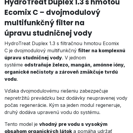
HydroTreat Duplex 1.3 s hmotou
Ecomix C – dvojmodulový
multifunkčný filter na
úpravu studničnej vody
HydroTreat Duplex 1.3 s filtračnou hmotou Ecomix
C je dvojmodulový multifunkčný
filter na komplexnú
úpravu studničnej vody
. V jednom
systéme
odstraňuje železo, mangán, amónne ióny,
organické nečistoty a zároveň zmäkčuje tvrdú
vodu
.
Vďaka dvojmodulovému riešeniu zabezpečuje
nepretržitú prevádzku bez dodávky neupravenej vody
počas regenerácie. Kým sa jeden modul regeneruje,
druhý dodáva upravenú vodu do systému.
Tento model je
vhodný pre vodu s vysokým
obsahom organických látok
a pomáha udržať