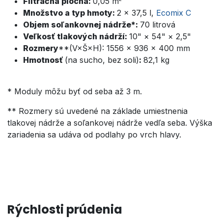
Filtračná plocha:
0,05 m
Množstvo a typ hmoty:
2 × 37,5 l,
Ecomix C
Objem soľankovnej nádrže*:
70 litrová
Veľkosť tlakových nádrží:
10" × 54" × 2,5"
Rozmery
**(V×Š×H):
1556 × 936 × 400 mm
Hmotnosť
(na sucho, bez soli)
:
82,1 kg
* Moduly môžu byť od seba až 3 m.
** Rozmery sú uvedené na základe umiestnenia
tlakovej nádrže a soľankovej nádrže vedľa seba. Výška
zariadenia sa udáva od podlahy po vrch hlavy.
Rýchlosti prúdenia