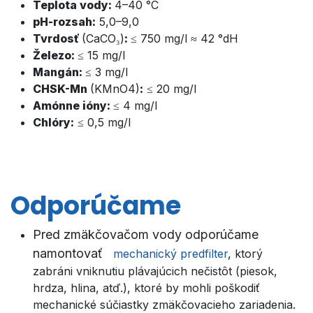
Teplota vody:
4–40 °C
pH-rozsah:
5,0–9,0
Tvrdosť
(
CaCO₃
)
:
≤
750 mg/l
≈ 42 °dH
Železo:
≤
15 mg/l
Mangán:
≤ 3 mg/l
CHSK-Mn
(KMnO4)
:
≤ 20 mg/l
Amónne ióny:
≤ 4 mg/l
Chlóry:
≤ 0,5 mg/l
Odporúčame
Pred zmäkčovačom vody odporúčame
namontovať
mechanický predfilter
, ktorý
zabráni vniknutiu plávajúcich nečistôt (piesok,
hrdza, hlina, atď.), ktoré by mohli poškodiť
mechanické súčiastky zmäkčovacieho zariadenia.