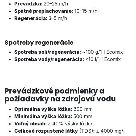
Prevádzka:
20–25 m/h
Spätné preplachovanie:
10–15 m/h
Regenerácia:
3–5 m/h
Spotreby regenerácie
Spotreba soli/regenerácia: ~
100 g/1 l Ecomix
Spotreba vody/regenerácia:
<10
l/
1 l Ecomix
Prevádzkové podmienky a
požiadavky na zdrojovú vodu
Optimálna výška lôžka:
800 mm
Minimálna výška lôžka:
5
00 mm
Voľný obsah:
≥ 40% výšky lôžka
Celkové rozpustené látky
(TDS)
:
≤ 4000 mg/l