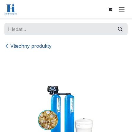
Přejít na obsah
Všechny produkty