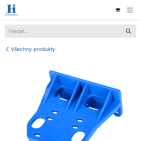
Přejít na obsah
Všechny produkty