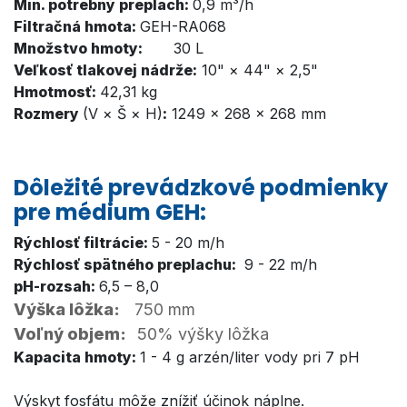
Min. potrebný preplach:
0,9 m³/h
Filtračná hmota:
GEH-RA068
Množstvo hmoty:
30 L
Veľkosť tlakovej nádrže:
10" × 44" × 2,5"
Hmotmosť:
42,31
kg
Rozmery
(V × Š × H)
:
1249 × 268 × 268 mm
Dôležité prevádzkové podmienky
pre médium GEH:
Rýchlosť filtrácie:
5 - 20 m/h
Rýchlosť spätného preplachu:
9 - 22 m/h
pH-rozsah:
6,5 – 8,0
Výška lôžka:
750 mm
Voľný objem:
50% výšky lôžka
Kapacita hmoty:
1 - 4 g arzén/liter vody pri 7 pH
Výskyt fosfátu môže znížiť účinok náplne.