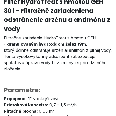
Filter HydroTreat s hmotou GEH
30 l - Filtračné zariadeniena
odstránenie arzénu a antimónu z
vody
Filtračné zariadenie HydroTreat s hmotou GEH
-
granulovaným hydroxidom železitým,
ktorý účinne odstraňuje arzén aj antimón z pitnej vody.
Tento vysokovýkonný adsorbent zabezpečuje
spoľahlivú úpravu vody bez zmeny jej prirodzeného
zloženia.
Parametre:
Pripojenie:
1" vonkajší závit
Prietoková kapacita:
0,7 - 1,5 m³/h
2
Filtačná plocha:
0,05 m