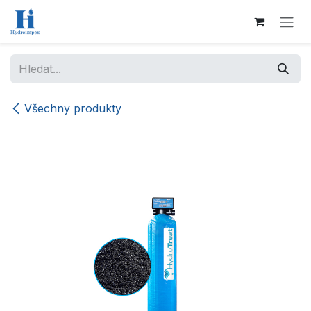
Přejít na obsah
Všechny produkty