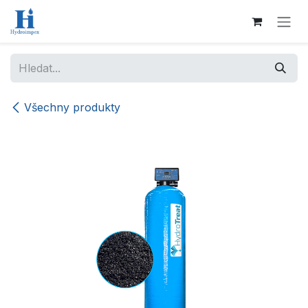
Přejít na obsah
Všechny produkty