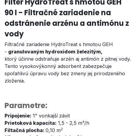
Filter HydroTreat s hmotou GEH
90 l - Filtračné zariadenie na
odstránenie arzénu a antimónu z
vody
Filtračné zariadenie HydroTreat s hmotou GEH
-
granulovaným hydroxidom železitým,
ktorý účinne odstraňuje arzén aj antimón z pitnej vody.
Tento vysokovýkonný adsorbent zabezpečuje
spoľahlivú úpravu vody bez zmeny jej prirodzeného
zloženia.
Parametre:
Pripojenie:
1" vonkajší závit
Prietoková kapacita:
1,5 - 2,5 m³/h
2
Filtačná plocha:
0,10 m