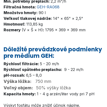
Min. potrebný preplach:
2,2 m³/h
Filtračná hmota:
GEH-RA068
Množstvo hmoty:
90 l
Veľkosť tlakovej nádrže:
14" × 65" × 2,5"
Hmotmosť:
113,85
kg
Rozmery
(V × Š × H)
:
1795 × 369 × 369 mm
Dôležité prevádzkové podmienky
pre médium GEH:
Rýchlosť filtrácie:
5 - 20 m/h
Rýchlosť spätného preplachu:
9 - 22 m/h
pH-rozsah:
6,5 – 8,0
Výška lôžka:
750 mm
Voľný objem:
50% výšky lôžka
Kapacita hmoty:
1 - 4 g arzén/liter vody pri 7 pH
Výskyt fosfátu môže znížiť účinok náplne.