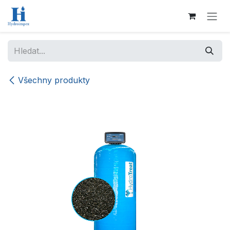
Přejít na obsah
Všechny produkty