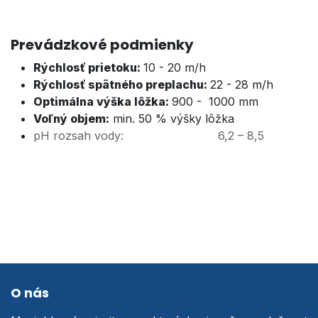
Prevádzkové podmienky
Rýchlosť prietoku:
​10 - 20 m/h
Rýchlosť spätného preplachu:
​22 - 28 m/h
Optimálna výška lôžka:
900 - 1000 mm
Voľný objem:
min. 50 % výšky lôžka
pH rozsah vody:
6,2 – 8,5
O nás