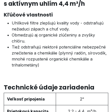
s aktívnym uhlím 4,4 m³/h
Kľúčové vlastnosti
Uhlíkové filtre zlepšujú kvality vody - odstraňujú
nežiaduci zápach a chuť vody.
Obmedzujú aj organické zlúčeniny a zvyšky
chlóru.
Tiež odstraňujú niektoré potenciálne nebezpečné
znečistenia a chemikálie (plynný radón, sírovodík,
mnohé rozpustené organické chemikálie a
trihalometány)
Technické údaje zariadenia
Veľkosť pripojenia
2"
Prietoková kapacita
2,2 - 4,4 m³/h