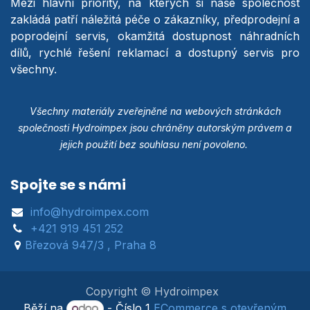
Mezi hlavní priority, na kterých si naše společnost
zakládá patří náležitá péče o zákazníky, předprodejní a
poprodejní servis, okamžitá dostupnost náhradních
dílů, rychlé řešení reklamací a dostupný servis pro
všechny.
Všechny materiály zveřejněné na webových stránkách
společnosti Hydroimpex jsou chráněny autorským právem a
jejich použití bez souhlasu není povoleno.
Spojte se s námi
info@hydroimpex.com
+421 919 451 252
Březová 947/3 , Praha 8
Copyright © Hydroimpex
Běží na
- Číslo 1
ECommerce s otevřeným