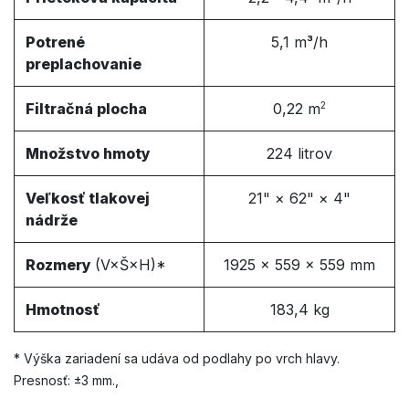
Potrené
5,1 m
³
/h
preplachovanie
Filtračná plocha
0,22 m
2
Množstvo hmoty
224 litrov
Veľkosť tlakovej
21" × 62" × 4"
nádrže
Rozmery
(V×Š×H)*
1925 × 559 × 559 mm
Hmotnosť
183,4 kg
* Výška zariadení sa udáva od podlahy po vrch hlavy.
Presnosť: ±3 mm.,