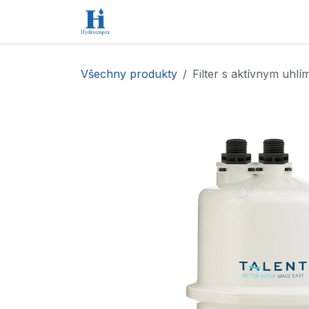
Přejít na obsah
Úvod
Obchod
Kontaktujte nás
Všechny produkty
Filter s aktívnym uhl