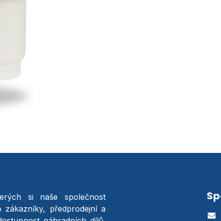
Sp
terých si naše společnost
o zákazníky, předprodejní a
dostupnost náhradních dílů,