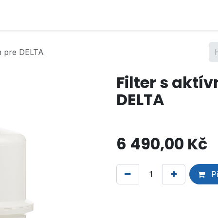
ím pre DELTA
Filter s akt
DELTA
6 490,00
Kč
Př