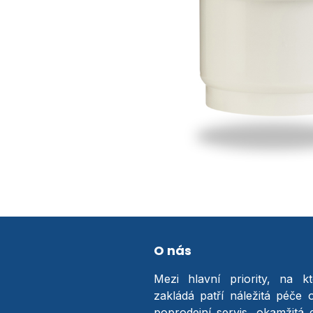
O nás
Mezi hlavní priority, na k
zakládá patří náležitá péče 
poprodejní servis, okamžitá 