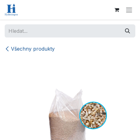
Přejít na obsah
Všechny produkty