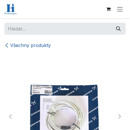
Přejít na obsah
Všechny produkty