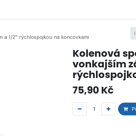
om a 1/2" rýchlospojkou na koncovkami
Kolenová spo
vonkajším zá
rýchlospojk
75,90
Kč
Př