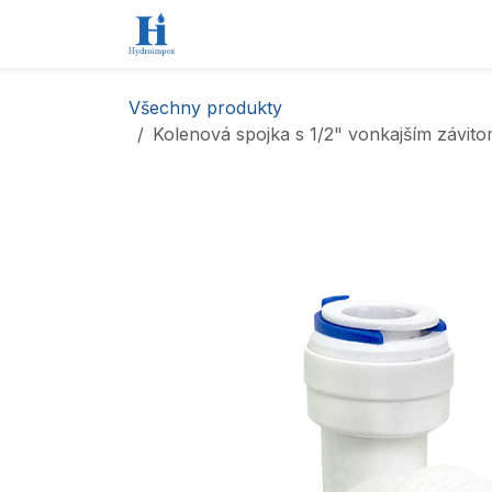
Přejít na obsah
Úvod
Obchod
Kontaktujte nás
Všechny produkty
Kolenová spojka s 1/2" vonkajším závit