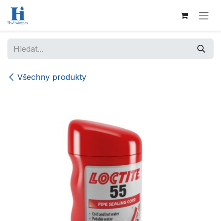
Přejít na obsah
Všechny produkty