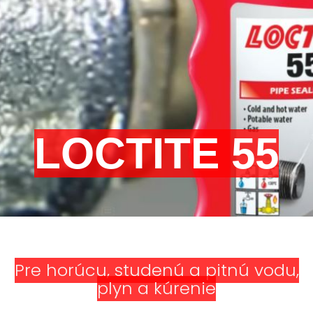
LOCTITE 55
Pre horúcu, studenú a pitnú vodu,
plyn a kúrenie