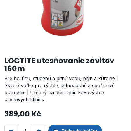
LOCTITE utesňovanie závitov
160m
Pre horúcu, studenú a pitnú vodu, plyn a kúrenie |
Skvelá voľba pre rýchle, jednoduché a spoľahlivé
utesnenie | Určený na utesnenie kovových a
plastových fitiniek.
389,00
Kč
Přidat do košíku