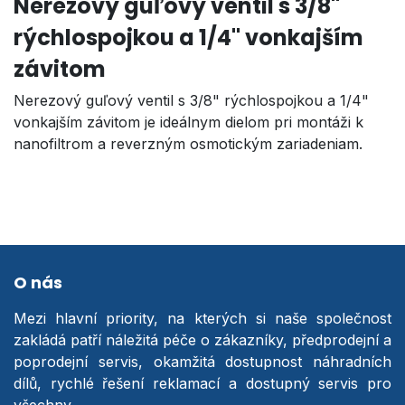
Nerezový guľový ventil s 3/8"
rýchlospojkou a 1/4" vonkajším
závitom
Nerezový guľový ventil s 3/8" rýchlospojkou a 1/4"
vonkajším závitom je ideálnym dielom pri montáži k
nanofiltrom a reverzným osmotickým zariadeniam.
O nás
Mezi hlavní priority, na kterých si naše společnost
zakládá patří náležitá péče o zákazníky, předprodejní a
poprodejní servis, okamžitá dostupnost náhradních
dílů, rychlé řešení reklamací a dostupný servis pro
všechny.