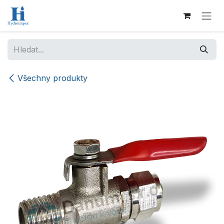
Přejít na obsah
Všechny produkty