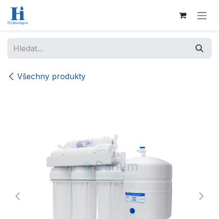
Přejít na obsah
Všechny produkty