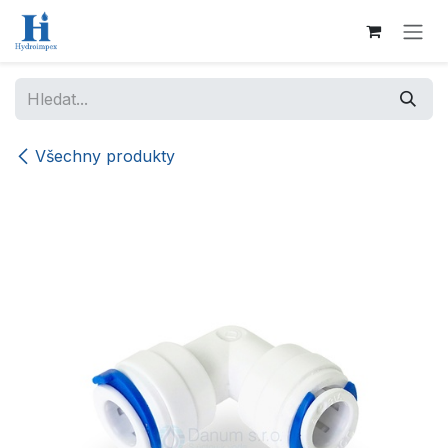
Přejít na obsah
Všechny produkty