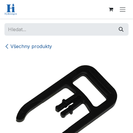
Přejít na obsah
Všechny produkty