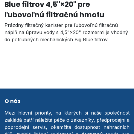
Blue filtrov 4,5"×20" pre
ľubovoľnú filtračnú hmotu
Prázdny filtračný kanister pre ľubovoľnú filtračnú
náplň na úpravu vody s 4,5"×20" rozmermi je vhodný
do potrubných mechanických Big Blue filtrov.
O nás
Mezi hlavní priority, na kterých si naše společnost
zakládá patří náležitá péče o zákazníky, předprodejní a
poprodejní servis, okamžitá dostupnost náhradních