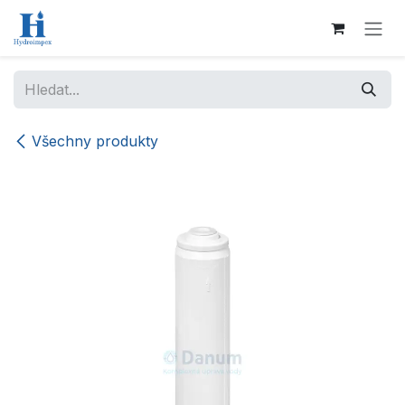
Přejít na obsah
Všechny produkty