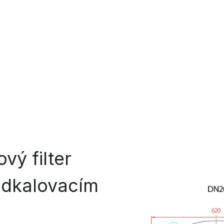
vý filter
odkalovacím