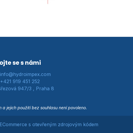
ojte se s námi
info@hydroimpex.com
+421 919 451 252
řezová 947/3 , Praha 8
 jejich použití bez souhlasu není povoleno.
ECommerce s otevřeným zdrojovým kódem