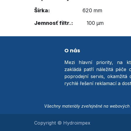
Šírka:
​620 mm
Jemnosť filtr.:
​100 µm​
O nás
Mezi hlavní priority, na k
zakládá patří náležitá péče 
poprodejní servis, okamžitá 
rychlé řešení reklamací a do
Všechny materiály zveřejněné na webových s
Copyright © Hydroimpex