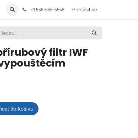
Přihlásit se
+1 555-555-5556
řírubový filtr IWF
" vypouštěcím
idat do košíku