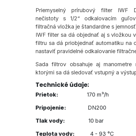
Priemyselný prírubový filter IW
nečistoty s 1/2“ odkalovacím guľo
filtračná vložka je štandardne s jemnosť
​IWF filter sa dá objednať aj s vložkou v 
filtru sa dá priobjednať automatiku na
nastaviť pravidelné odkalovanie filtračne
Sada filtrov obsahuje aj manometre
ktorými sa dá sledovať vstupný a výstu
Technické údaje:
Prietok:
170 m³/h
Pripojenie:
DN200
Tlak vody:
​​10 bar
Teplota vody:
​4 ​- 93 °C