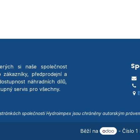
Sp
terých si naše společnost
o zákazníky, předprodejní a
dostupnost náhradních dílů,
stupný servis pro všechny.
B
tránkách společnosti Hydroimpex jsou chráněny autorským právem a
Běží na
- Číslo 1