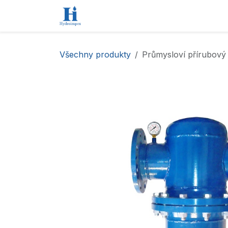
Přejít na obsah
Úvod
Obchod
Kontaktujte nás
Všechny produkty
Průmysloví přírubový 