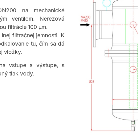
F DN200 na mechanické
vým ventilom. Nerezová
ou filtrácie 100 µm.
inej filtračnej jemnosti. K
 odkalovanie
tu
, čím sa dá
j vložky.
 na vstupe a výstupe, s
pný tlak vody.