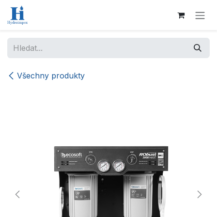
Přejít na obsah
Všechny produkty