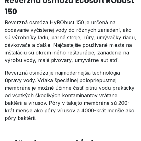
Reverzná osmóza
Ecosoft
RObust
150
Reverzná osmóza HyRObust 150 je určená na
dodávanie vyčistenej vody do rôznych zariadení, ako
sú výrobníky ľadu, parné stroje, rúry, umývačky riadu,
dávkovače a ďalšie. Najčastejšie používané miesta na
inštaláciu sú okrem iného reštaurácie, zariadenia na
výrobu vody, malé pivovary, umyvárne áut atď.
Reverzná osmóza je najmodernejšia technológia
úpravy vody. Vďaka špeciálnej polopriepustnej
membráne je možné účinne čistiť pitnú vodu prakticky
od všetkých škodlivých kontaminantov vrátane
baktérií a vírusov. Póry v takejto membráne sú 200-
krát menšie ako póry vírusov a 4000-krát menšie ako
póry baktérií.