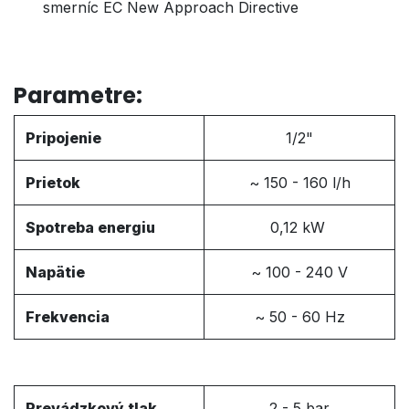
smerníc EC New Approach Directive
Parametre:
Pripojenie
1/2"
Prietok
~ 150 - 160 l/h
Spotreba energiu
0,12 kW
Napätie
~ 100 - 240 V
Frekvencia
~ 50 - 60 Hz
Pr
evádzkový tlak
2 - 5 bar