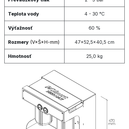
Teplota vody
4 - 30 °C
Výťažnosť
60 %​
Rozmery
(V
×Š×H-mm
)
47×52,5×40,5 cm
Hmotnosť
25,0 kg