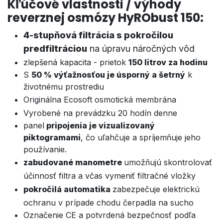
Kľúčové vlastnosti / výhody
reverznej osmózy HyRObust 150:
4-stupňová filtrácia s pokročilou
predfiltráciou
na úpravu náročných vôd
zlepšená kapacita - prietok
150 litrov za hodinu
S
50 % výťažnosťou je úsporný a šetrný
k
životnému prostrediu
Originálna Ecosoft osmotická membrána
Vyrobené na prevádzku 20 hodín denne
panel
pripojenia je vizualizovaný
piktogramami
, čo uľahčuje a spríjemňuje jeho
používanie.
zabudované manometre
umožňujú skontrolovať
účinnosť filtra a včas vymeniť filtračné vložky
pokročilá automatika
zabezpečuje elektrickú
ochranu v prípade chodu čerpadla na sucho
Označenie CE a potvrdená bezpečnosť podľa