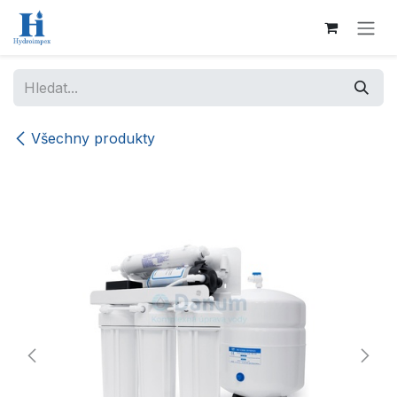
Přejít na obsah
Všechny produkty