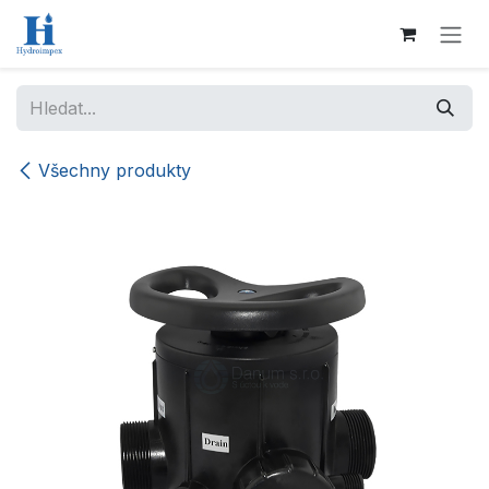
Přejít na obsah
Všechny produkty