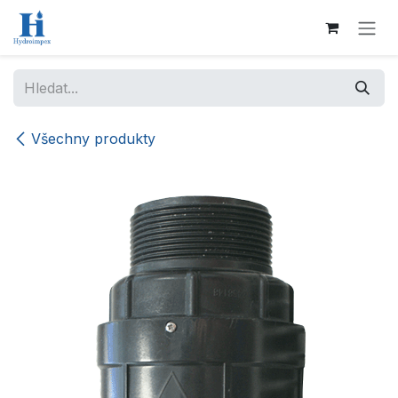
Přejít na obsah
Všechny produkty