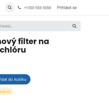
Přihlásit se
+1 555-555-5556
vý filter na
 chlóru
idat do košíku
ody.cz