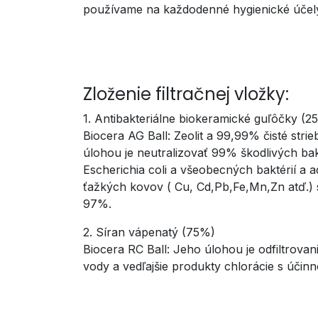
používame na každodenné hygienické účely, 
Zloženie filtračnej vložky:
1. Antibakteriálne biokeramické guľôčky (2
Biocera AG Ball: Zeolit a 99,99% čisté stri
úlohou je neutralizovať 99% škodlivých bak
Escherichia coli a všeobecných baktérií a 
ťažkých kovov ( Cu, Cd,Pb,Fe,Mn,Zn atď.)
97%.
2. Síran vápenatý (75%)
Biocera RC Ball: Jeho úlohou je odfiltrovan
vody a vedľajšie produkty chlorácie s účin