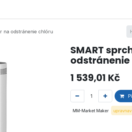
r na odstránenie chlóru
SMART sprcho
odstránenie
1 539,01
Kč
Př
MM-Market Maker
upravnav