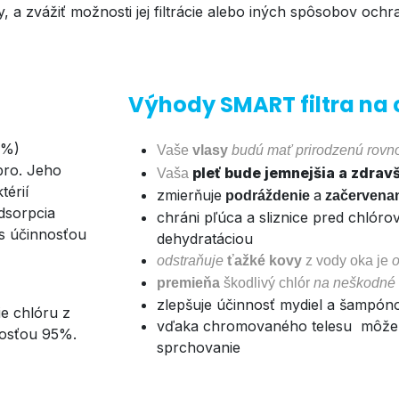
a zvážiť možnosti jej filtrácie alebo iných spôsobov ochra
Výhody SMART filtra na 
5%)
Vaše
vlasy
budú mať prirodzenú rovn
ebro. Jeho
pleť bude jemnejšia a zdrav
Vaša
térií
zmierňuje
a
podráždenie
začervenan
adsorpcia
chráni pľúca a sliznice pred chlór
 s účinnosťou
dehydratáciou
odstraňuje
ťažké kovy
z vody oka je
premieňa
škodlivý chlór
na neškodné 
zlepšuje účinnosť mydiel a šampóno
ie chlóru z
vďaka chromovaného telesu môže v
nosťou 95%.
sprchovanie