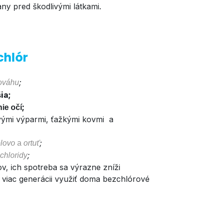
ny pred škodlivými látkami.
chlór
;
ováhu
šia
;
;
ie očí
ovými výparmi, ťažkými kovmi a
;
olovo
a
ortuť
;
chloridy
v, ich spotreba sa výrazne zníži
iac generácii využiť doma bezchlórové