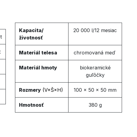
Kapacita/
20 000 l/12 mesiac
t
životnosť
t
Materiál telesa
chromovaná meď
Materiál hmoty
biokeramické
guľôčky
Rozmery
(V
×
Š×H
)
100 × 50 × 50 mm
Hmotnosť
380 g