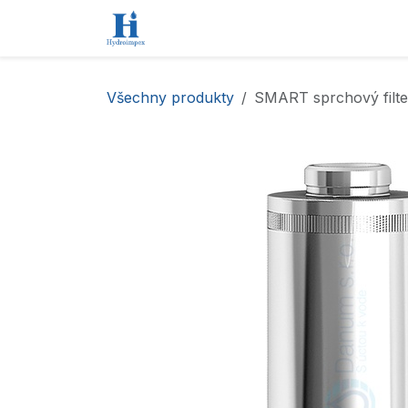
Přejít na obsah
Úvod
Obchod
Kontaktujte nás
Všechny produkty
SMART sprchový filte