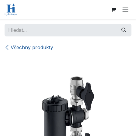
Přejít na obsah
Všechny produkty