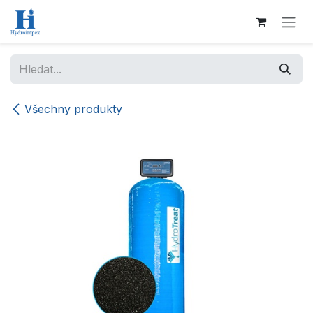
Přejít na obsah
Všechny produkty