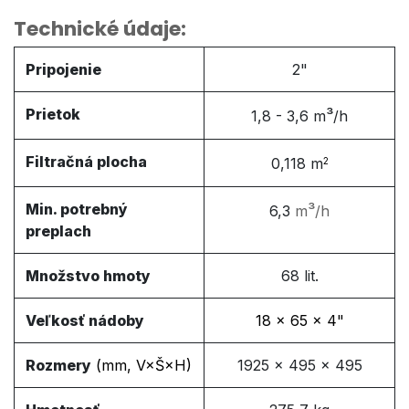
Technické údaje:
Pripojenie
2"
Prietok
³
1,8 - 3,6 m
/h
Filtračná plocha
0,118
m
2
Min. potrebný
³
6,3
m
/h
preplach
Množstvo hmoty
68 lit.
Veľkosť nádoby
18 × 65 × 4"
Rozmery
(mm, V×Š×H)
1925 × 495 × 495