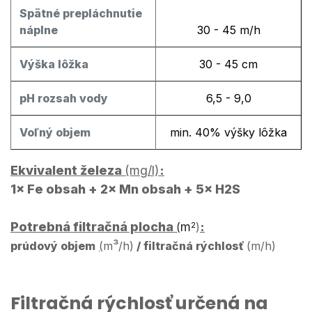
Spätné​ prepláchnutie
náplne
30 - 45 m/h
Výška lôžka
30 - 45 cm
pH rozsah vody
6,5 - 9,0
Voľný objem
min. 40% výšky lôžka
Ekvivalent železa
(mg/l)
:
1× Fe obsah
+
2× Mn obsah
+
5× H2S
Potrebná filtračná plocha
m
:
(
2
)
³
prúdový objem
(
m
/h)
/ filtračná rýchlosť
(m/h)
Filtračná rýchlosť určená na