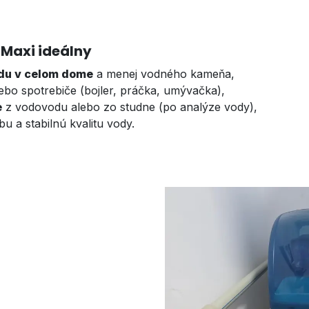
 Maxi ideálny
du v celom dome
a menej vodného kameňa,
lebo spotrebiče (bojler, práčka, umývačka),
e
z vodovodu alebo zo studne (po analýze vody),
u a stabilnú kvalitu vody.