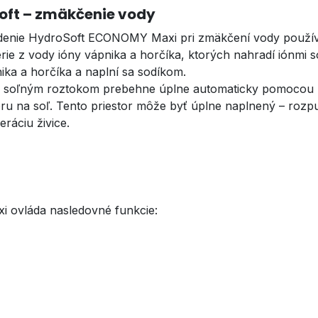
oft – zmäkčenie vody
denie HydroSoft ECONOMY Maxi pri zmäkčení vody používa
rie z vody ióny vápnika a horčíka, ktorých nahradí iónmi
ika a horčíka a naplní sa sodíkom.
 soľným roztokom prebehne úplne automaticky pomocou ri
ru na soľ. Tento priestor môže byť úplne naplnený – rozpu
ráciu živice.
ovláda nasledovné funkcie: