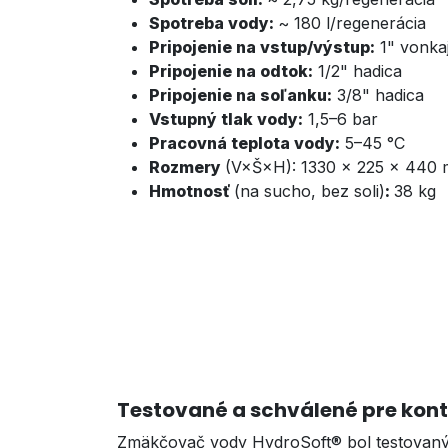
Spotreba vody:
~ 180 l/regenerácia
Pripojenie na vstup/výstup:
1" vonkaj
Pripojenie na odtok:
1/2" hadica
Pripojenie na soľanku:
3/8" hadica
Vstupný tlak vody:
1,5–6 bar
Pracovná teplota vody:
5–45 °C
Rozmery
(V×Š×H): 1330 × 225 × 440
Hmotnosť
(na sucho, bez soli)
:
38 kg
Testované a schválené pre kont
Zmäkčovač vody HydroSoft® bol testovaný 