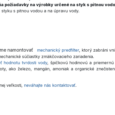
ňa požiadavky na výrobky určené na styk s pitnou vod
 styku s pitnou vodou a na úpravu vody.
ame namontovať
mechanický predfilter
, ktorý zabráni vn
 mechanické súčiastky zmäkčovacieho zariadenia.
eť hodnotu tvrdosti vody
, špičkovú hodinovú a priemern
dnoty, ako železo, mangán, amoniak a organické znečiste
ej veľkosti,
neváhajte nás kontaktovať
.