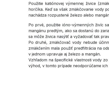
Použitie katiónovej výmennej živice (zm
horčíka. Keď sa však zmäkčovanie vody pou
nachádza rozpustené železo alebo mangán
Po prvé, použitie ióno-výmenných živíc s
mangánu predtým, ako sa dostanú do zariad
sa môže živica nasýtiť a vyžadovať tak pra
Po druhé, zmäkčovač vody nebude účinný
zmäkčením mala použiť predfiltrácia na o
v jednom upravuje aj železo a mangán.
Vzhľadom na špecifické vlastnosti vody z
výhod, v tomto prípade neodporúčame ich v