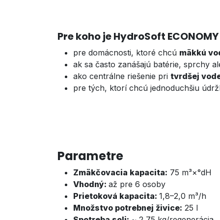
Pre koho je HydroSoft ECONOMY
pre domácnosti, ktoré chcú
mäkkú vo
ak sa často zanášajú batérie, sprchy a
ako centrálne riešenie pri
tvrdšej vod
pre tých, ktorí chcú jednoduchšiu údržb
Parametre
Zmäkčovacia kapacita:
75 m³×°dH
Vhodný:
až pre 6 osoby
Prietoková kapacita:
1,8–2,0 m³/h
Množstvo potrebnej živice:
25 l
Spotreba soli:
~ 2,75 kg/regenerácia