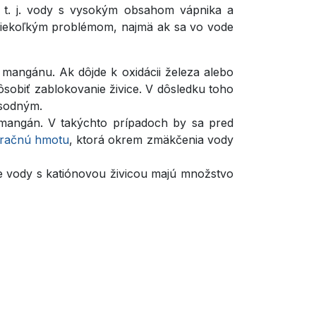
, t. j. vody s vysokým obsahom vápnika a
ť niekoľkým problémom, najmä ak sa vo vode
mangánu. Ak dôjde k oxidácii železa alebo
sobiť zablokovanie živice. V dôsledku toho
 sodným.
mangán. V takýchto prípadoch by sa pred
ltračnú hmotu
, ktorá okrem zmäkčenia vody
e vody s katiónovou živicou majú množstvo