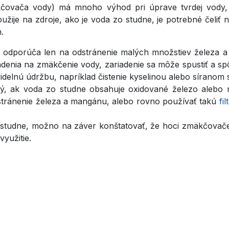
äkčovača vody) má mnoho výhod pri úprave tvrdej vody
žije na zdroje, ako je voda zo studne, je potrebné čeli
.
a odporúča len na odstránenie malých množstiev železa a 
enia na zmäkčenie vody, zariadenie sa môže spustiť a spô
videlnú údržbu, napríklad čistenie kyselinou alebo síranom
, ak voda zo studne obsahuje oxidované železo alebo 
dstránenie železa a mangánu, alebo rovno používať takú
fi
o studne, možno na záver konštatovať, že hoci zmäkčovač
yužitie.