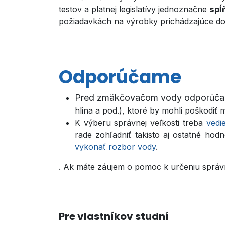
testov a platnej legislatívy jednoznačne
spĺ
požiadavkách na výrobky prichádzajúce do
Odporúčame
Pred zmäkčovačom vody odporúč
hlina a pod.), ktoré by mohli poškodiť
K výberu správnej veľkosti treba
vedi
rade zohľadniť takisto aj ostatné ho
vykonať rozbor vody
.
. Ak máte záujem o pomoc k určeniu správn
Pre vlastníkov studní