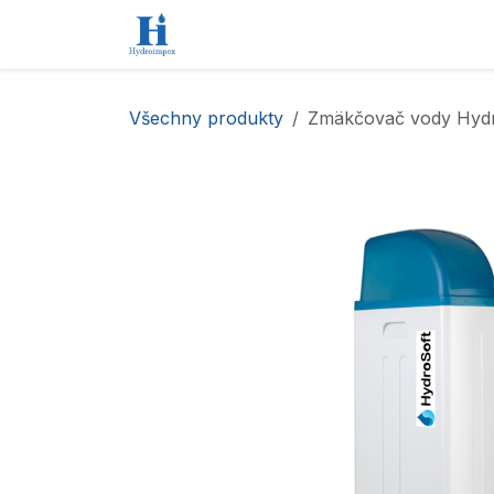
Přejít na obsah
Úvod
Obchod
Kontaktujte nás
Všechny produkty
Zmäkčovač vody Hyd