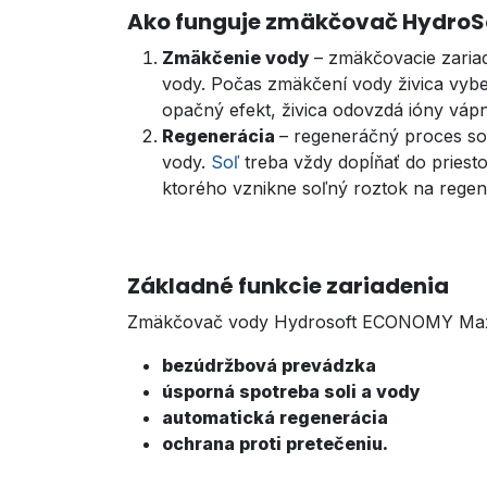
Ako funguje zmäkčovač HydroS
Zmäkčenie vody
– zmäkčovacie zaria
vody. Počas zmäkčení vody živica vybe
opačný efekt, živica odovzdá ióny vápn
Regenerácia
– regeneráčný proces so
vody.
Soľ
treba vždy dopĺňať do priesto
ktorého vznikne soľný roztok na regene
Základné funkcie zariadenia
Zmäkčovač vody Hydrosoft ECONOMY Maxi 
bezúdržbová prevádzka
úsporná spotreba soli a vody
automatická regenerácia
ochrana proti pretečeniu.