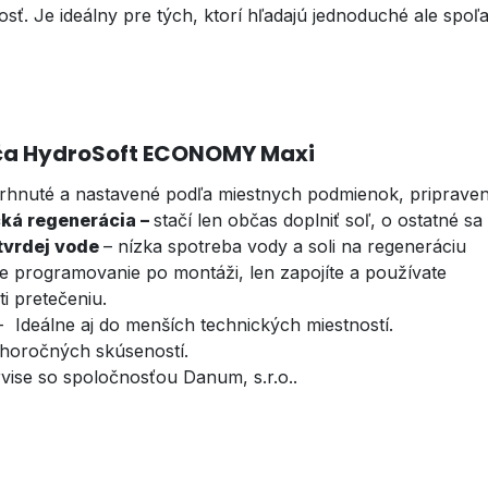
. Je ideálny pre tých, ktorí hľadajú jednoduché ale spoľa
ča HydroSoft ECONOMY Maxi
hnuté a nastavené podľa miestnych podmienok, pripraven
ká regenerácia –
stačí len občas doplniť soľ, o ostatné s
 tvrdej vode
– nízka spotreba vody a soli na regeneráciu
e programovanie po montáži, len zapojíte a používate
i pretečeniu.
 Ideálne aj do menších technických miestností.
lhoročných skúseností.
vise so spoločnosťou Danum, s.r.o..