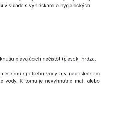
ou
v súlade s vyhláškami o hygienických
iknutiu plávajúcich nečistôt (piesok, hrdza,
ú mesačnú spotrebu vody a v neposlednom
nie vody. K tomu je nevyhnutné mať, alebo