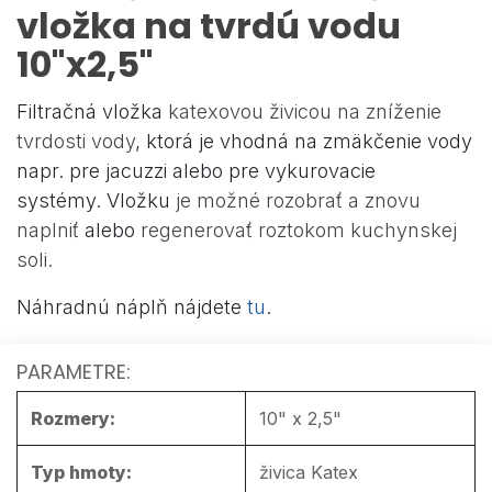
vložka na tvrdú vodu
10"x2,5"
Filtračná vložka
katexovou živicou na zníženie
tvrdosti vody
, ktorá je vhodná na zmäkčenie vody
napr. pre jacuzzi alebo pre vykurovacie
systémy. Vložku
je možné rozobrať a znovu
naplniť
alebo
regenerovať roztokom kuchynskej
soli.
Náhradnú náplň nájdete
tu
.
PARAMETRE:
Rozmery:
10" x 2,5"
Typ hmoty:
živica Katex