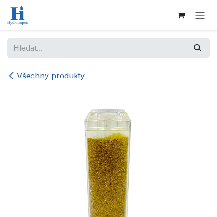
Přejít na obsah
Všechny produkty