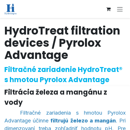
Přejít na obsah
HydroTreat filtration
devices / Pyrolox
Advantage
Filtračné zariadenie HydroTreat
®
s hmotou Pyrolox Advantage
Filtrácia železa a mangánu z
vody
Filtračné zariadenia s hmotou Pyrolox
Advantage účinne
filtrujú železo a mangán
. Pri
dimenzovaní treba zohľadniť hodnotu pH. Pre