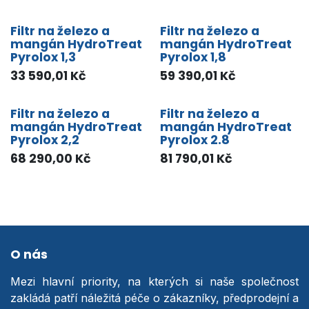
Filtr na železo a
Filtr na železo a
mangán HydroTreat
mangán HydroTreat
Pyrolox 1,3
Pyrolox 1,8
33 590,01
Kč
59 390,01
Kč
Filtr na železo a
Filtr na železo a
mangán HydroTreat
mangán HydroTreat
Pyrolox 2,2
Pyrolox 2.8
68 290,00
Kč
81 790,01
Kč
O nás
Mezi hlavní priority, na kterých si naše společnost
zakládá patří náležitá péče o zákazníky, předprodejní a