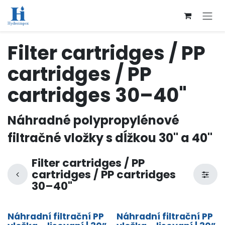
Přejít na obsah
Filter cartridges / PP
cartridges / PP
cartridges 30–40"
Náhradné polypropylénové
filtračné vložky s
dĺžkou
30" a 40"
Filter cartridges / PP
cartridges / PP cartridges
30–40"
Náhradní filtrační PP
Náhradní filtrační PP