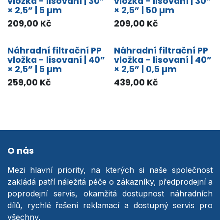
vložka - lisovaní | 30”
vložka - lisovaní | 30”
× 2,5” | 5 µm
× 2,5” | 50 µm
209,00
Kč
209,00
Kč
Náhradní filtrační PP
Náhradní filtrační PP
vložka - lisovaní | 40”
vložka - lisovaní | 40”
× 2,5” | 5 µm
× 2,5” | 0,5 µm
259,00
Kč
439,00
Kč
O nás
Mezi hlavní priority, na kterých si naše společnost
zakládá patří náležitá péče o zákazníky, předprodejní a
poprodejní servis, okamžitá dostupnost náhradních
dílů, rychlé řešení reklamací a dostupný servis pro
všechny.