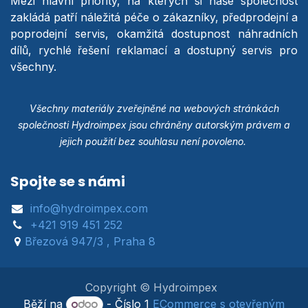
Mezi hlavní priority, na kterých si naše společnost
zakládá patří náležitá péče o zákazníky, předprodejní a
poprodejní servis, okamžitá dostupnost náhradních
dílů, rychlé řešení reklamací a dostupný servis pro
všechny.
Všechny materiály zveřejněné na webových stránkách
společnosti Hydroimpex jsou chráněny autorským právem a
jejich použití bez souhlasu není povoleno.
Spojte se s námi
info@hydroimpex.com
+421 919 451 252
Březová 947/3 , Praha 8
Copyright © Hydroimpex
Běží na
- Číslo 1
ECommerce s otevřeným