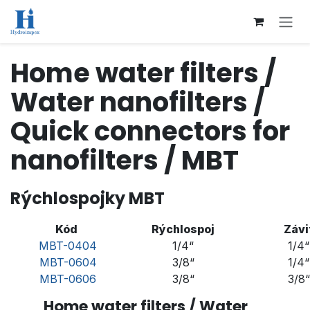
Přejít na obsah
Home water filters /
Water nanofilters /
Quick connectors for
nanofilters / MBT
Rýchlospojky MBT
Kód
Rýchlospoj
Závi
MBT-0404
1/4“
1/4“
MBT-0604
3/8“
1/4“
MBT-0606
3/8“
3/8“
Home water filters / Water