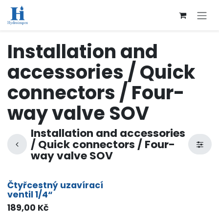
Přejít na obsah
Installation and
accessories / Quick
connectors / Four-
way valve SOV
Installation and accessories
/ Quick connectors / Four-
way valve SOV
Čtyřcestný uzavírací
ventil 1/4“
189,00
Kč