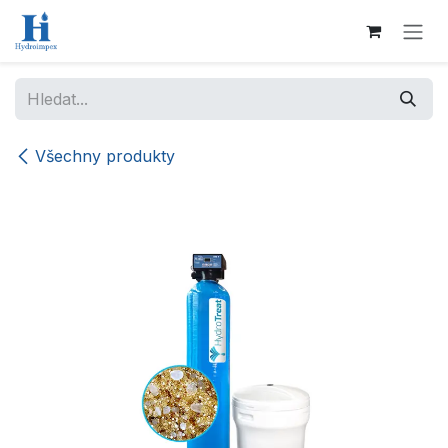
Přejít na obsah
Všechny produkty