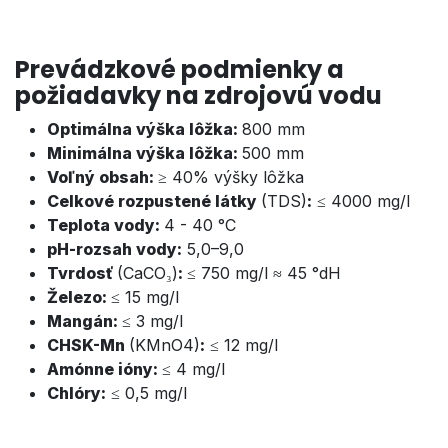
Prevádzkové podmienky a
požiadavky na zdrojovú vodu
Optimálna výška lôžka:
800 mm
Minimálna výška lôžka:
5
00 mm
Voľný obsah:
≥ 40% výšky lôžka
Celkové rozpustené látky
(TDS)
:
≤ 4000 mg/l
Teplota vody:
4 - 40 °C
pH-rozsah vody:
5,0–9,0
Tvrdosť
(
CaCO₃
)
:
≤
750 mg/l
≈ 45 °dH
Železo:
≤
15 mg/l
Mangán:
≤ 3 mg/l
CHSK-Mn
(KMnO4)
:
≤ 12 mg/l
Amónne ióny:
≤ 4 mg/l
Chlóry:
≤ 0,5 mg/l