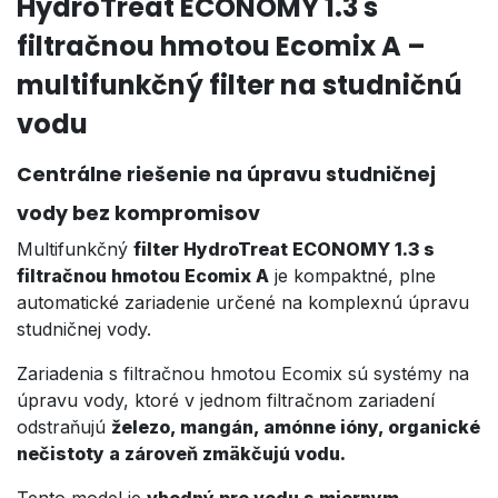
HydroTreat ECONOMY 1.3 s
filtračnou hmotou Ecomix A –
multifunkčný filter na studničnú
vodu
Centrálne riešenie na úpravu studničnej
vody bez kompromisov
Multifunkčný
filter HydroTreat ECONOMY 1.3 s
filtračnou hmotou Ecomix A
je kompaktné, plne
automatické zariadenie určené na komplexnú úpravu
studničnej vody.
Zariadenia s filtračnou hmotou Ecomix sú systémy na
úpravu vody, ktoré v jednom filtračnom zariadení
odstraňujú
železo, mangán, amónne ióny, organické
nečistoty a zároveň zmäkčujú vodu.
Tento model je
vhodný pre vodu s miernym