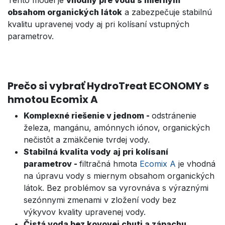
obsahom organických látok
a zabezpečuje stabilnú
kvalitu upravenej vody aj pri kolísaní vstupných
parametrov.
Prečo si vybrať HydroTreat ECONOMY s
hmotou Ecomix A
Komplexné riešenie v jednom -
odstránenie
železa, mangánu, amónnych iónov, organických
nečistôt a zmäkčenie tvrdej vody.
Stabilná kvalita vody aj pri kolísaní
parametrov -
filtračná hmota
Ecomix A
je vhodná
na úpravu vody s miernym obsahom organických
látok. Bez problémov sa vyrovnáva s výraznými
sezónnymi zmenami v zložení vody bez
výkyvov kvality upravenej vody.
Čistá voda bez kovovej chuti a zápachu