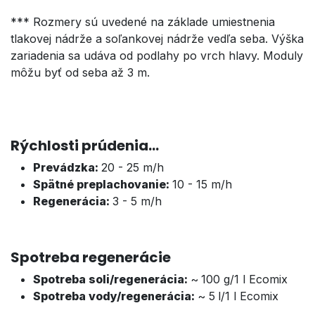
*** Rozmery sú uvedené na základe umiestnenia
tlakovej nádrže a soľankovej nádrže vedľa seba. Výška
zariadenia sa udáva od podlahy po vrch hlavy. Moduly
môžu byť od seba až 3 m.
Rýchlosti prúdenia...
Prevádzka:
20 - 25 m/h
Spätné preplachovanie:
10 - 15 m/h
Regenerácia:
3 - 5 m/h
Spotreba regenerácie
Spotreba soli/regenerácia:
~
100 g/1 l Ecomix
Spotreba vody/regenerácia:
~ 5
l/
1 l Ecomix