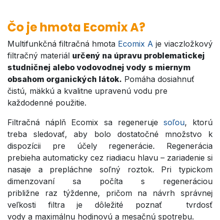
Čo je hmota​​ Ecomix A?
Multifunkčná filtračná hmota
Ecomix A
je viaczložkový
filtračný materiál
určený na úpravu problematickej
studničnej alebo vodovodnej vody s miernym
obsahom organických látok.
Pomáha dosiahnuť
čistú, mäkkú a kvalitne upravenú vodu pre
každodenné použitie.
Filtračná náplň Ecomix sa regeneruje
soľou
, ktorú
treba sledovať, aby bolo dostatočné množstvo k
dispozícii pre účely regenerácie. Regenerácia
prebieha automaticky cez riadiacu hlavu – zariadenie si
nasaje a prepláchne soľný roztok. Pri typickom
dimenzovaní sa počíta s regeneráciou
približne raz týždenne, pričom na návrh správnej
veľkosti filtra je dôležité poznať tvrdosť
vody a maximálnu hodinovú a mesačnú spotrebu.