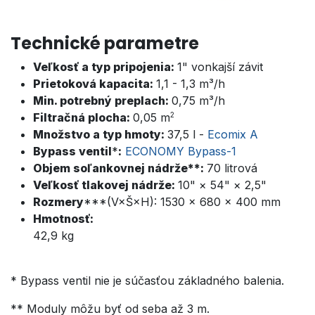
Technické parametre
Veľkosť a typ pripojenia:
1" vonkajší závit
Prietoková kapacita:
1,1 - 1,3 m³/h
Min. potrebný preplach:
0,7
5 m³/h
Filtračná plocha:
0,05 m
2
Množstvo a typ hmoty:
37,5 l -
Ecomix A
Bypass ventil
*
:
ECONOMY Bypass-1
Objem soľankovnej nádrže**:
70 litrová
Veľkosť tlakovej nádrže:
10" × 54" × 2,5"
Rozmery
***(V×Š×H):
1530 × 680 × 400 mm
Hmotnosť:
42,9 kg
* Bypass ventil nie je súčasťou základného balenia.
** Moduly môžu byť od seba až 3 m.