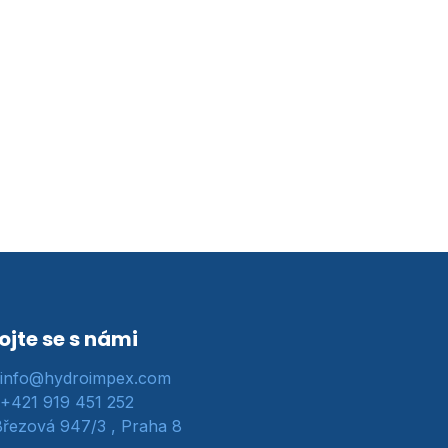
ojte se s námi
info@hydroimpex.com
+421 919 451 252
řezová 947/3 , Praha 8