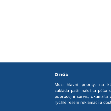
O nás
Mezi hlavní priority, na k
zakládá patří náležitá péče 
poprodejní servis, okamžitá 
rychlé řešení reklamací a do