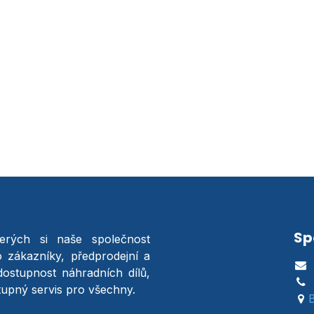
Sp
terých si naše společnost
o zákazníky, předprodejní a
dostupnost náhradních dílů,
stupný servis pro všechny.
B