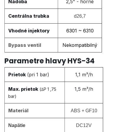
Nádoba
2,5" - horné
Centrálna trubka
d26,7
Vhodné injektory
6301 ~ 6310
Bypass ventil
Nekompatibilný
Parametre hlavy HYS-34
Prietok
(pri 1 bar)
1,1 m³/h
Max. prietok
1,5 m³/h
(∆P 1 ,75
bar)
Materiál
ABS + GF10
Napätie
DC12V