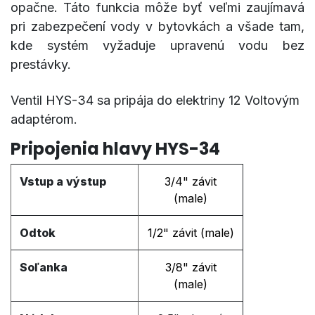
opačne. Táto funkcia môže byť veľmi zaujímavá
pri zabezpečení vody v bytovkách a všade tam,
kde systém vyžaduje upravenú vodu bez
prestávky.
Ventil HYS-34 sa pripája do elektriny 12 Voltovým
adaptérom.
Pripojenia hlavy HYS-34
Vstup a výstup
3/4"
závit
(male)
Odtok
1/2"
závit (male)
Soľanka
3/8"
závit
(male)