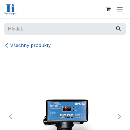
Přejít na obsah
Všechny produkty