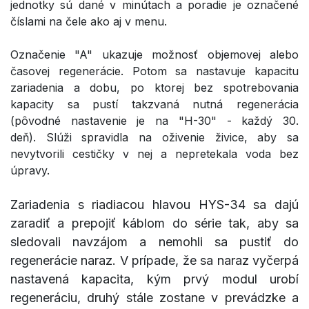
jednotky sú dané v minútach a poradie je označené
číslami na čele ako aj v menu.
Označenie "A" ukazuje možnosť objemovej alebo
časovej regenerácie. Potom sa nastavuje kapacitu
zariadenia a dobu, po ktorej bez spotrebovania
kapacity sa pustí takzvaná nutná regenerácia
(pôvodné nastavenie je na "H-30" - každý 30.
deň). Slúži spravidla na oživenie živice, aby sa
nevytvorili cestičky v nej a nepretekala voda bez
úpravy.
Zariadenia s riadiacou hlavou HYS-34 sa dajú
zaradiť a prepojiť káblom
do série tak,
aby sa
sledovali navzájom a nemohli sa pustiť do
regenerácie naraz. V prípade, že sa naraz vyčerpá
nastavená kapacita, kým prvý modul urobí
regeneráciu, druhý stále zostane v prevádzke a