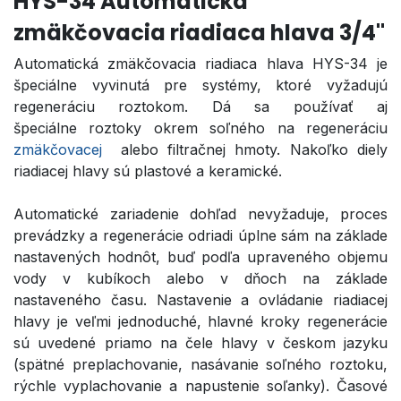
HYS-34 Automatická
zmäkčovacia riadiaca hlava 3/4"
Automatická zmäkčovacia riadiaca hlava HYS-34 je
špeciálne vyvinutá pre systémy, ktoré vyžadujú
regeneráciu roztokom. Dá sa používať aj
špeciálne roztoky okrem soľného na regeneráciu
zmäkčovacej
alebo filtračnej hmoty. Nakoľko diely
riadiacej hlavy sú plastové a keramické.
Automatické zariadenie dohľad nevyžaduje, proces
prevádzky a regenerácie odriadi úplne sám na základe
nastavených hodnôt, buď podľa upraveného objemu
vody v kubíkoch alebo v dňoch na základe
nastaveného času. Nastavenie a ovládanie riadiacej
hlavy je veľmi jednoduché, hlavné kroky regenerácie
sú uvedené priamo na čele hlavy v českom jazyku
(spätné preplachovanie, nasávanie soľného roztoku,
rýchle vyplachovanie a napustenie soľanky). Časové