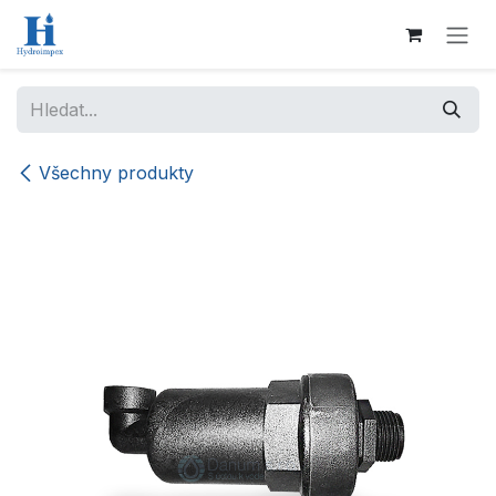
Přejít na obsah
Všechny produkty