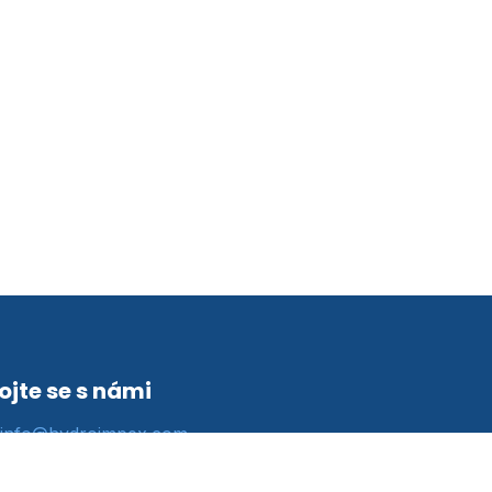
ojte se s námi
info@hydroimpex.com
+421 919 451 252
řezová 947/3 , Praha 8