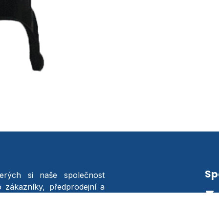
Sp
terých si naše společnost
o zákazníky, předprodejní a
dostupnost náhradních dílů,
stupný servis pro všechny.
B