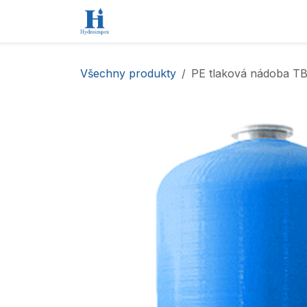
Přejít na obsah
Úvod
Obchod
Kontaktujte nás
Všechny produkty
PE tlaková nádoba T