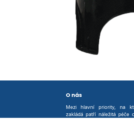
O nás
Mezi hlavní priority, na k
zakládá patří náležitá péče 
poprodejní servis, okamžitá 
rychlé řešení reklamací a do