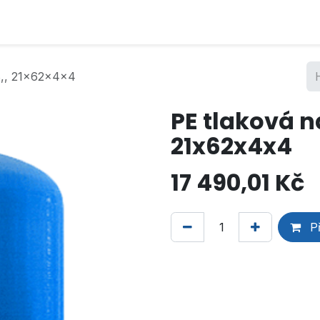
B,, 21x62x4x4
PE tlaková n
21x62x4x4
17 490,01
Kč
Př